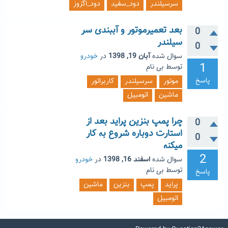
سرسیلندر
دود_سفید
دود_اگزوز
بعد تعمیرموتور و آببندی سر
0
سیلندر
0
سوال شده
آبان 19, 1398
در
خودرو
1
توسط
بی نام
پاسخ
موتور
سرسیلندر
کاربراتور
ماشین
اتومبیل
چرا پمپ بنزین پراید بعد از
0
استارت دوباره شروع به کار
0
میکنه
2
سوال شده
اسفند 16, 1398
در
خودرو
توسط
بی نام
پاسخ
پراید
پمپ
بنزین
ماشین
اتومبیل