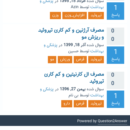
سوال شده
خرداد 15, 1395
در
پزشکی و
1
بهداشت
توسط
Azin
پاسخ
تیروئید
افزایش_وزن
وزن
مصرف آرژنین و کم کاری تیروئید
0
و ریزش مو
0
سوال شده
آذر 18, 1399
در
پزشکی و
1
بهداشت
توسط
حسین
پاسخ
تیروئید
قرص
ورزش
مو
مصرف ال کارنیتین و کم کاری
0
تیروئید
0
سوال شده
بهمن 27, 1396
در
پزشکی و
1
بهداشت
توسط
بی نام
پاسخ
تیروئید
قرص
دارو
Powered by
Question2Answer