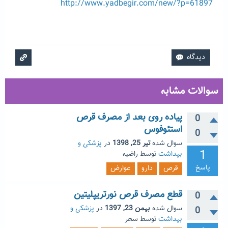
http://www.yadbegir.com/new/?p=61897
سوالات مشابه
پیاده روی بعد از مصرف قرص
0
استئوفوس
0
سوال شده
تیر 25, 1398
در
پزشکی و
1
بهداشت
توسط
راضیه
پاسخ
قرص
دارو
عوارض
قطع مصرف قرص نورتریپلیتین
0
سوال شده
بهمن 23, 1397
در
پزشکی و
0
بهداشت
توسط
سحر