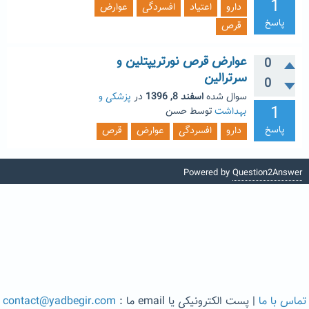
1
دارو
اعتیاد
افسردگی
عوارض
پاسخ
قرص
عوارض قرص نورتریپتلین و
0
سرترالین
0
سوال شده
اسفند 8, 1396
در
پزشکی و
1
بهداشت
توسط
حسن
پاسخ
دارو
افسردگی
عوارض
قرص
Powered by
Question2Answer
تماس با ما
| پست الکترونیکی یا email ما :
contact@yadbegir.com