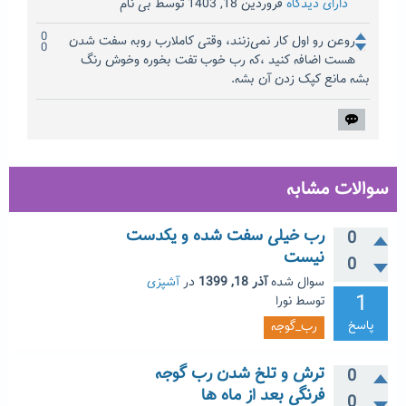
دارای دیدگاه
فروردین 18, 1403
توسط
بی نام
0
روعن رو اول کار نمی‌زنند، وقتی کاملارب روبه سفت شدن
0
هست اضافه کنید ،که رب خوب تفت بخوره وخوش رنگ
بشه مانع کپک زدن آن بشه.
سوالات مشابه
رب خیلی سفت شده و یکدست
0
نیست
0
سوال شده
آذر 18, 1399
در
آشپزی
1
توسط
نورا
پاسخ
رب_گوجه
ترش و تلخ شدن رب گوجه
0
فرنگی بعد از ماه ها
0