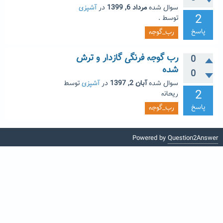
سوال شده
مرداد 6, 1399
در
آشپزی
2
توسط
.
پاسخ
رب_گوجه
رب گوجه فرنگی گازدار و ترش
0
شده
0
سوال شده
آبان 2, 1397
در
آشپزی
توسط
2
ریحانه
پاسخ
رب_گوجه
Powered by
Question2Answer