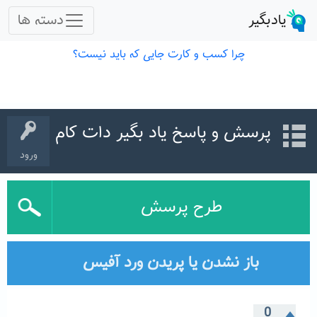
پرسش و پاسخ یاد بگیر دات کام
ورود
طرح پرسش
باز نشدن یا پریدن ورد آفیس
0