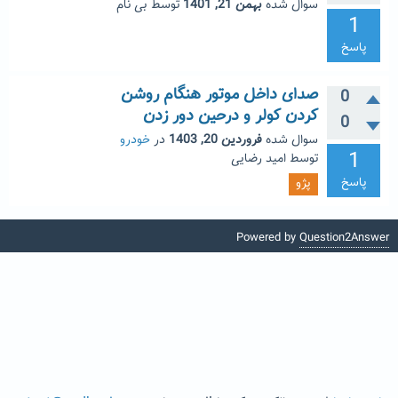
سوال شده
بهمن 21, 1401
توسط
بی نام
1
پاسخ
صدای داخل موتور هنگام روشن
0
کردن کولر و درحین دور زدن
0
سوال شده
فروردین 20, 1403
در
خودرو
1
توسط
امید رضایی
پاسخ
پژو
Powered by
Question2Answer