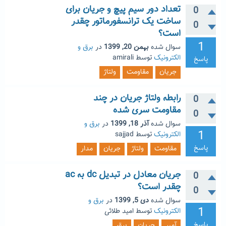
تعداد دور سیم پیچ و جریان برای
0
ساخت یک ترانسفورماتور چقدر
0
است؟
1
سوال شده
بهمن 20, 1399
در
برق و
الکترونیک
توسط
amirali
پاسخ
جریان
مقاومت
ولتاژ
رابطه ولتاژ جریان در چند
0
مقاومت سری شده
0
سوال شده
آذر 18, 1399
در
برق و
1
الکترونیک
توسط
sajjad
پاسخ
مقاومت
ولتاژ
جریان
مدار
جریان معادل در تبدیل dc به ac
0
چقدر است؟
0
سوال شده
دی 5, 1399
در
برق و
1
الکترونیک
توسط
امید طلائی
پاسخ
آمپر
جریان
برق