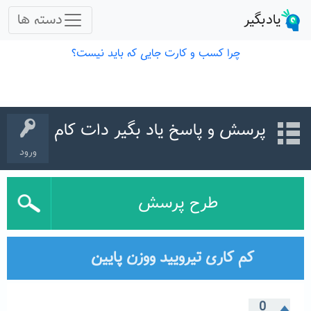
پرسش و پاسخ یاد بگیر دات کام
ورود
طرح پرسش
کم کاری تیرویید ووزن پایین
0