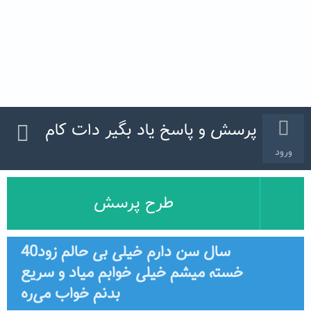
پرسش و پاسخ یاد بگیر دات کام
ورود
طرح پرسش
40سال سن دارم خیلی بی حالم زود
خسته میشم خیلی خوابم میاد و سریع
بدنم خواب می‌ره