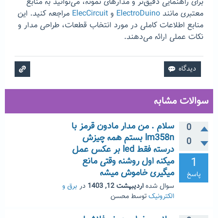
برای راهنمایی دقیق‌تر و مدارهای نمونه، می‌توانید به منابع
معتبری مانند
ElectroDuino
و
ElecCircuit
مراجعه کنید. این
منابع اطلاعات کاملی در مورد انتخاب قطعات، طراحی مدار و
نکات عملی ارائه می‌دهند.
سوالات مشابه
سلام . من مدار مادون قرمز با
0
lm358n بستم همه چیزش
0
درسته فقط led بر عکس عمل
1
میکنه اول روشنه وقتی مانع
میگیری خاموش میشه
پاسخ
سوال شده
اردیبهشت 12, 1403
در
برق و
الکترونیک
توسط
محسن