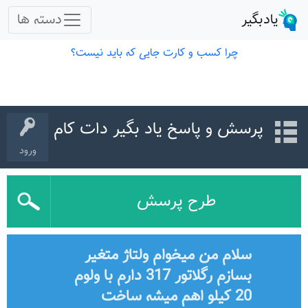
پرسش و پاسخ یاد بگیر دات کام
ورود
طرح پرسش
سلام من میخوام ولتاژ متغیر
بسازم رگلاتور 317 دارم با ولوم
20 کیلو اهم میشه ساخت