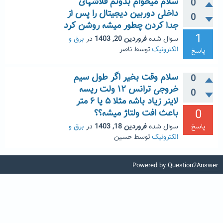
سلام میخوام بدونم فلاشهای
0
داخلی دوربین دیجیتال را پس از
0
جدا کردن چطور میشه روشن کرد
1
سوال شده
فروردین 20, 1403
در
برق و
الکترونیک
توسط
ناصر
پاسخ
سلام وقت بخیر اگر طول سیم
0
خروجی ترانس ۱۲ ولت ریسه
0
لاینر زیاد باشه مثلا ۵ یا ۶ متر
0
باعث افت ولتاژ میشه؟؟
پاسخ
سوال شده
فروردین 18, 1403
در
برق و
الکترونیک
توسط
حسین
Powered by
Question2Answer