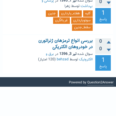
سوال شده
تیر 1, 1395
در
پزشکی و
0
بهداشت
توسط
زهرا
1
کلیه
هفته_بارداری
جنین
پاسخ
سونوبارداری
غربالگری
سقط_جنین
بررسی انواع ترمزهای ژنراتوری
0
در خودروهای الکتریکی
0
سوال شده
تیر 3, 1396
در
برق و
1
الکترونیک
توسط
behzad
(
120
امتیاز)
پاسخ
Powered by
Question2Answer