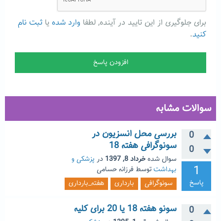
برای جلوگیری از این تایید در آینده, لطفا
وارد شده
یا
ثبت نام
کنید
.
سوالات مشابه
بررسی محل انسزیون در
0
سونوگرافی هفته 18
0
سوال شده
خرداد 8, 1397
در
پزشکی و
1
بهداشت
توسط
فرزانه حسامی
پاسخ
سونوگرافی
بارداری
هفته_بارداری
سونو هفته 18 یا 20 برای کلیه
0