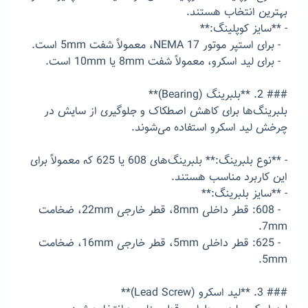
بهترین انتخاب هستند.
- **سایز کوپلینگ:**
- برای استپر موتور NEMA 17، معمولاً شفت 5mm است.
- برای لید اسکرو، معمولاً شفت 8mm یا 10mm است.
### 2. **بلبرینگ (Bearing)**
بلبرینگ‌ها برای کاهش اصطکاک و جلوگیری از سایش در
چرخش لید اسکرو استفاده می‌شوند.
- **نوع بلبرینگ:** بلبرینگ‌های 608 یا 625 که معمولاً برای
این کاربرد مناسب هستند.
- **سایز بلبرینگ:**
- 608: قطر داخلی 8mm، قطر خارجی 22mm، ضخامت
7mm.
- 625: قطر داخلی 5mm، قطر خارجی 16mm، ضخامت
5mm.
### 3. **لید اسکرو (Lead Screw)**