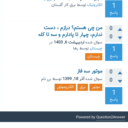
1
الکترونیک
توسط
برق کار گلستان
پاسخ
من چی هستم؟ درازم ، دست
0
ندارم، چهار تا پادارم و سه تا کله
0
سوال شده
اردیبهشت 6, 1403
در
1
چیستان
توسط
رها
پاسخ
چیستان
موتور سه فاز
0
سوال شده
آذر 18, 1399
توسط
بی نام
0
موتور
برق
الکتروموتور
1
پاسخ
Powered by
Question2Answer