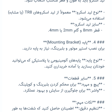
لید اسکرو باید به طول و قطر مناسب انتخاب شود.
- **نوع لید اسکرو:** معمولاً از لید اسکروهای TR8 (یا مشابه)
استفاده می‌شود.
- **سایز لید اسکرو:**
- قطر 8mm و گام 2mm یا 4mm.
### 4. **پایه (Mounting Bracket)**
برای نصب استپر موتور و بلبرینگ، نیاز به پایه دارید.
- **نوع پایه:** پایه‌های آلومینیومی یا پلاستیکی که می‌توانید
خودتان بسازید یا آماده خریداری کنید.
### 5. **سایر قطعات**
- **پیچ و مهره:** برای محکم کردن بلبرینگ و کوپلینگ.
- **واشر:** برای جلوگیری از سایش و بهبود عملکرد.
### **نکات مهم:**
- **تنظیم دقیق:** اطمینان حاصل کنید که شفت‌ها به طور