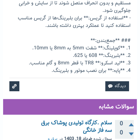
مستقیم و بدون انحراف متصل شوند تا از سایش و خرابی
جلوگیری شود.
- **استفاده از گریس:** برای بلبرینگ‌ها از گریس مناسب
استفاده کنید تا عملکرد بهتری داشته باشند.
### **جمع‌بندی:**
1. **کوپلینگ:** شفت 5mm به 8mm یا 10mm.
2. **بلبرینگ:** 608 یا 625.
3. **لید اسکرو:** TR8 با قطر 8mm و گام مناسب.
4. **پایه:** برای نصب موتور و بلبرینگ.
سوالات مشابه
سلام .کارگاه تولیدی پوشاک برق
0
سه فاز خانگی
0
سوال شده
خرداد 18, 1403
در
برق و