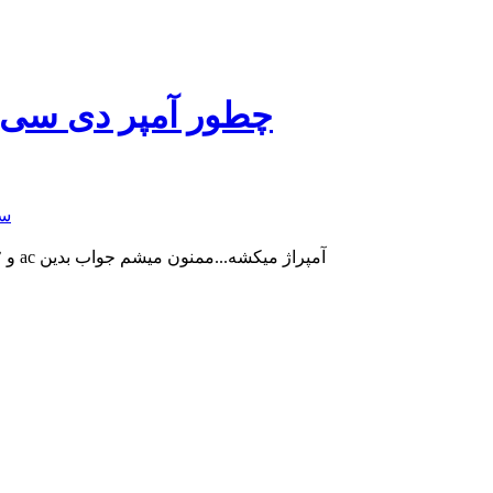
چطور آمپر دی سی ب
سو
سلام یک کوره القایی با مصرف ۴۰ امپر dc و ۱۲ الی ۲۴ ولت ، چند آمپر ac آمپراژ میکشه...ممنون میشم جواب بدین