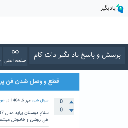
پرسش و پاسخ یاد بگیر دات کام
صفحه اصلی
س
قطع و وصل شدن فن پرا
سوال شده
مهر 6, 1404
در
خود
0
0
هی روشن و خاموش میشه. ل