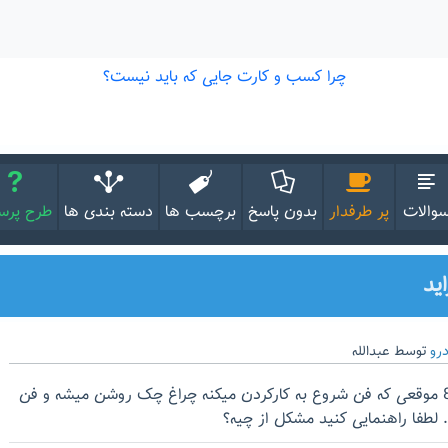
والات
پر طرفدار
بدون پاسخ
برچسب ها
دسته بندی ها
طرح پر
ید
رو
توسط
عبدالله
سلام دوستان پراید مدل 87 موقعی که فن شروع به کارکردن میکنه چراغ چک روشن میشه و فن
طفا راهنمایی کنید مشکل از چیه؟