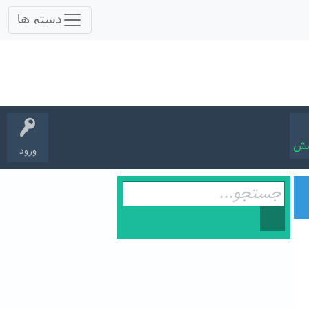
سش
ورود