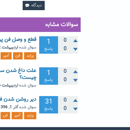
سوالات مشابه
قطع و وصل فن پرا
1
0
سوال شده
اردیبهشت 12, 1403
0
پاسخ
پراید
فن
آمپر
علت داغ شدن سیم 
1
0
چیست؟
0
پاسخ
سوال شده
اردیبهشت 6, 1403
دیر روشن شدن فن 
31
0
سوال شده
آذر 1, 1396
0
پاسخ
پراید
آمپر
فن