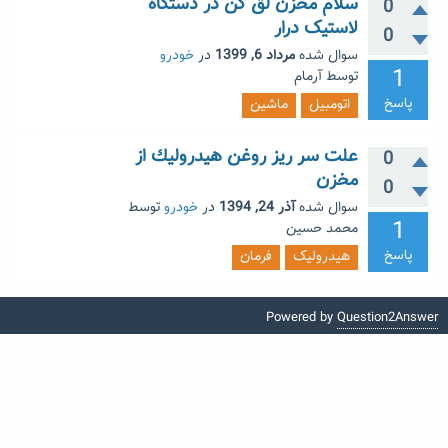
سلام مخزن لق کن در دستگاه
0
لاستیک درار
0
سوال شده
مرداد 6, 1399
در
خودرو
1
توسط
آرمام
پاسخ
اتومبیل
ماشین
علت سر ريز روغن هيدروليك از
0
مخزن
0
سوال شده
آذر 24, 1394
در
خودرو
توسط
1
محمد حسین
پاسخ
هیدرولیک
فرمان
Powered by
Question2Answer