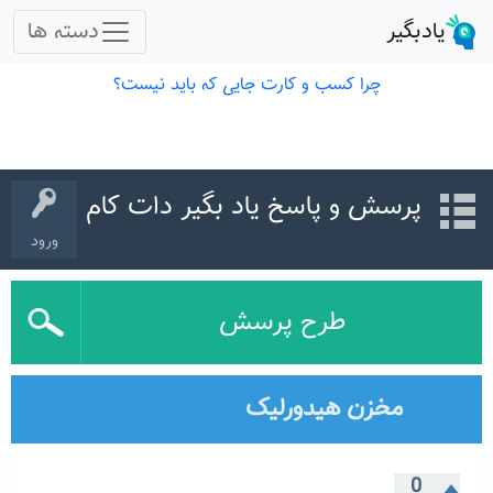
پرسش و پاسخ یاد بگیر دات کام
ورود
طرح پرسش
مخزن هیدورلیک
0