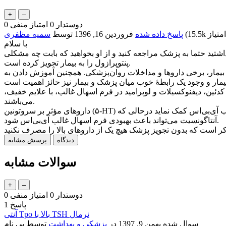
دوستدار
0
امتیاز منفی
0
15.5k
(
پاسخ داده شده
فروردین 16, 1396
توسط
سمیه مظفری
با سلام
اشتید حتما به پزشک مراجعه کنید و از او بخواهید که بابت چه مشکلی
پنتوپرازول را به بیمار تجویز کرده است.
بیمار، برخی داروها و مداخلات روان‌پزشکی. همچنین آموزش دادن به
 کدئین، دیفنوکسیلات و لوپرامید در فرم اسهال غالب، با علایم خفیف،
می‌باشند.
داروهای مؤثر بر سروتونین (۵-HT) می‌توانند به کاهش علائم در روده‌ها کمک کنند. سروتونین حرکات روده را افزایش می‌دهد، بنابراین آگونیست می‌تواند به فرم یبوست غالب آی‌بی‌اس کمک نماید درحالی که
آنتاگونسیت می‌تواند باعث بهبودی فرم اسهال غالب آی‌بی‌اس شود.
کر است که بدون تجویز پزشک هیچ یک از داروهای بالا را مصرف نکنید
سوالات مشابه
دوستدار
0
امتیاز منفی
0
پاسخ
1
آنتی Tpo بالا با TSH نرمال
سوال شده
بهمن 9, 1397
در
پزشکی و بهداشت
توسط
بی نام