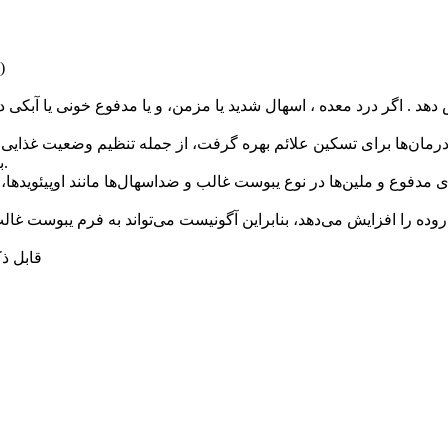
امتیاز)
هد . اگر درد معده ، اسهال شدید یا مزمن، و یا مدفوع خونی یا آبکی د
درمان‌ها برای تسکین علائم بهره گرفت، از جمله تنظیم وضعیت غذایی 
بیمار و وجود یک رابطهٔ خوب میان پزشک و بیمار نیز حائز اهمیت است.
ی مدفوع و ملین‌ها در نوع یبوست غالب و ضداسهال‌ها مانند اوپیئویدها،
قابل ذ