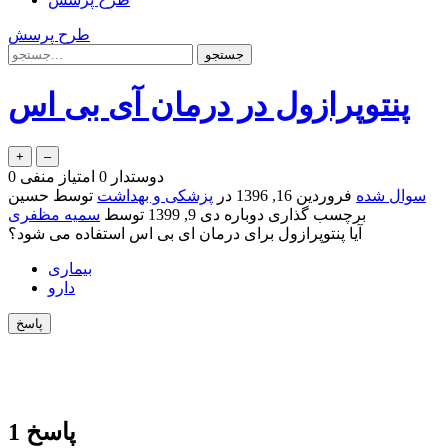
طرح پرسش
پنتوپرازول در درمان آی بی اس
دوستدار
0
امتیاز منفی
0
سوال شده
فروردین 16, 1396
در
پزشکی و بهداشت
توسط
حسین
برچسب گذاری دوباره
دی 9, 1399
توسط
سمیه مظفری
آیا پنتوپرازول برای درمان ای بی اس استفاده می شود؟
بیماری
دارو
پاسخ
1