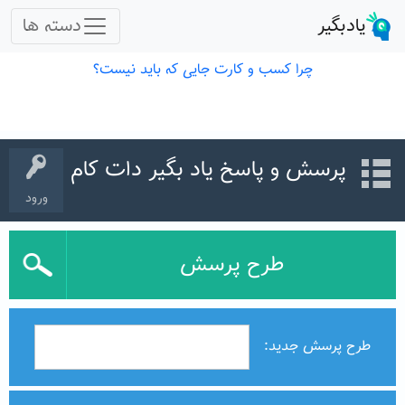
پرسش و پاسخ یاد بگیر دات کام
ورود
طرح پرسش
طرح پرسش جدید: