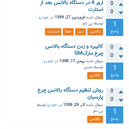
ارور 4 در دستگاه بالانس بعد از
0
استارت
0
سوال شده
فروردین 27, 1399
در
خودرو
1
توسط
بی نام
پاسخ
بالانس
ارور
خطا
استارت
کالیبره و زدن دستگاه بالانس
0
چرخ مارکGM
0
سوال شده
بهمن 17, 1398
در
خودرو
1
توسط
حسن
پاسخ
بالانس
روش تنظیم دستگاه بالانس چرخ
0
پارسیان
0
سوال شده
آذر 29, 1398
در
خودرو
توسط
1
بی نام
پاسخ
بالانس