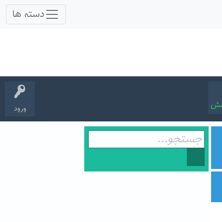
سش
ورود