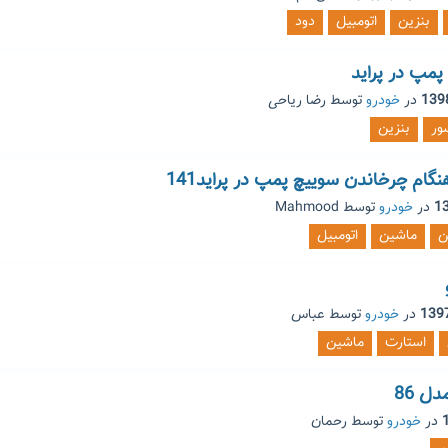
بنزین
اتومبیل
دود
مپ در پراید
در
خودرو
توسط
رضا ریاحی
ور
بنزین
ام چرخاندن سوییچ پمپ در پراید141
در
خودرو
توسط
Mahmood
ن
ماشین
اتومبیل
در
خودرو
توسط
عباس
استارت
ماشین
ل 86
در
خودرو
توسط
رحمان