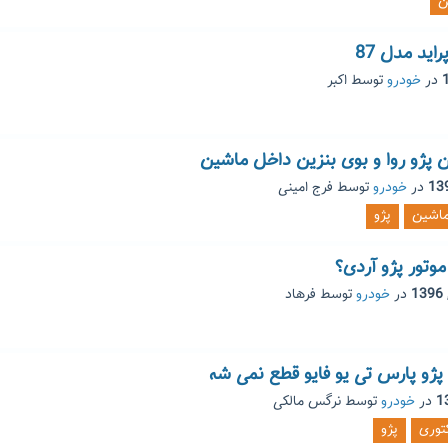
ن
ید مدل 87
در
خودرو
توسط
اکبر
 پژو روا و بوی بنزین داخل ماشین
در
خودرو
توسط
فرج امینی
اشین
پژو
تور پژو آردی؟
در
خودرو
توسط
فرهاد
ژو پارس تی یو فایو قطع نمی شه
در
خودرو
توسط
نرگس مالکی
کتوری
پژو