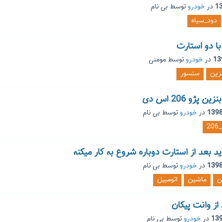
در
خودرو
توسط
بی نام
دود_سیاه
ا دو استارت
در
خودرو
توسط
مومنی
زین
سنسور
ژو 206 اس دی
در
خودرو
توسط
بی نام
20
د بعد از استارت دوباره شروع به کار میکنه
در
خودرو
توسط
بی نام
ن
ماشین
اتومبیل
از وانت پیکان
در
خودرو
توسط
بی نام