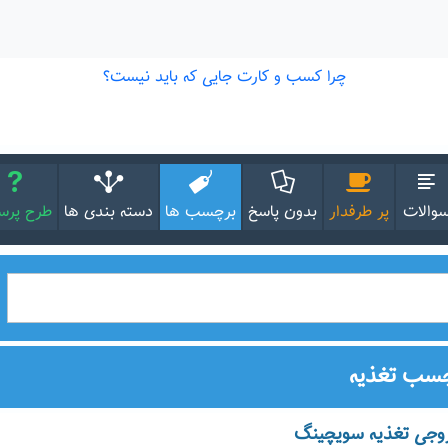
والات
پر طرفدار
بدون پاسخ
برچسب ها
دسته بندی ها
طرح پر
چسب تغذیه
روجی تغذیه سویچینگ