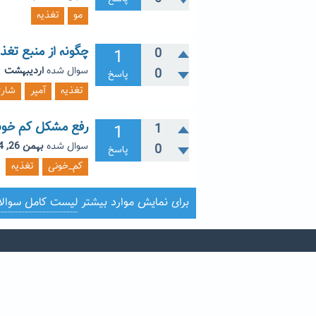
مو
تغذیه
چگونه از منبع تغذیه 12 ولت برای وسایل الکترونیکی 3 ولت استف
1
0
سوال شده
اردیبهشت 21, 1396
0
پاسخ
تغذیه
آمپر
شارژ
رفع مشکل کم خونی
1
1
سوال شده
بهمن 26, 1394
0
پاسخ
کم_خونی
تغذیه
برای نمایش موارد بیشتر
لیست کامل سوال