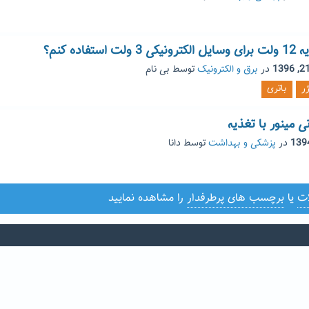
اده کنم؟
در
برق و الکترونیک
توسط
بی نام
ر
باتری
 مینور با تغذیه
در
پزشکی و بهداشت
توسط
دانا
ات
یا
برچسب های پرطرفدار
را مشاهده نمایید