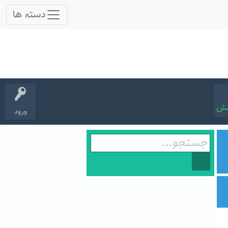
سش
ورود