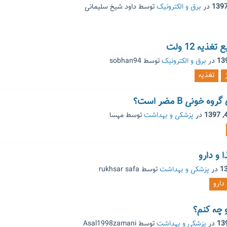
در
برق و الکترونیک
توسط
داود شیخ سلیمانی
ذیه 12 ولت
در
برق و الکترونیک
توسط
sobhan94
تغذیه
خونی B مضر است؟
در
پزشکی و بهداشت
توسط
مهسا
 و دارو
در
پزشکی و بهداشت
توسط
rukhsar safa
دارو
 چه کنم؟
در
پزشکی و بهداشت
توسط
Asal1998zamani