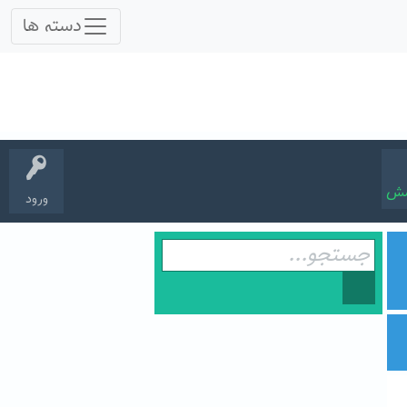
سش
ورود