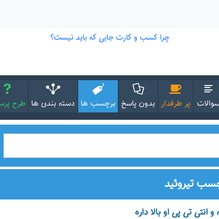
والات
پر طرفدار
بدون پاسخ
برچسب ها
دسته بندی ها
طرح پر
چسب تیروئید