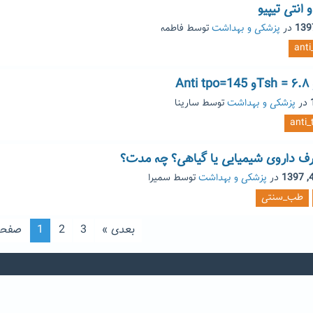
انتی تیپیو
در
پزشکی و بهداشت
توسط
فاطمه
anti
A
در
پزشکی و بهداشت
توسط
سارینا
anti_
در
پزشکی و بهداشت
توسط
سمیرا
طب_سنتی
بعدی »
3
2
1
صفحه