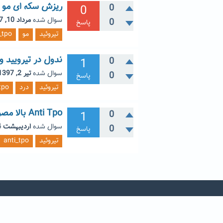
ریزش سکه ای مو و 
0
0
سوال شده
مرداد 10, 1397
0
پاسخ
تیروئید
مو
_tpo
ندول در تیرویید و Tsh = ۶.۸و nti tpo=145
1
0
سوال شده
تیر 2, 1397
0
پاسخ
تیروئید
درد
tpo
Anti Tpo بالا مصرف داروی شیمیایی یا گیاهی؟ چه مدت؟
1
0
سوال شده
اردیبهشت 4, 1397
0
پاسخ
تیروئید
anti_tpo