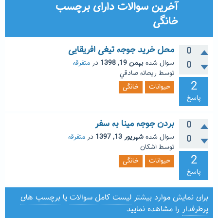
آخرین سوالات دارای برچسب
خانگی
محل خرید جوجه تیغی افریقایی
0
سوال شده
بهمن 19, 1398
در
متفرقه
0
توسط
ريحانه صادقي
2
حیوانات
خانگی
پاسخ
بردن جوجه مینا به سفر
0
سوال شده
شهریور 13, 1397
در
متفرقه
0
توسط
اشکان
2
حیوانات
خانگی
پاسخ
برای نمایش موارد بیشتر
لیست کامل سوالات
یا
برچسب های
پرطرفدار
را مشاهده نمایید