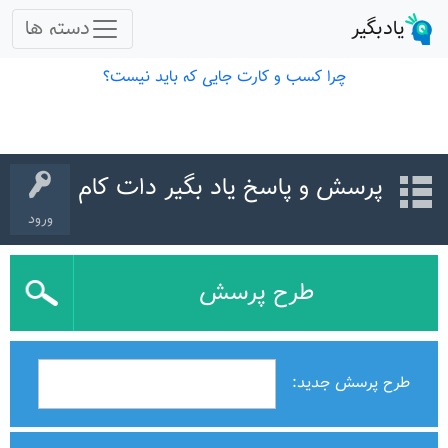
پرسش و پاسخ یاد بگیر دات کام
ورود
طرح پرسش
طرح پرسش جدید: