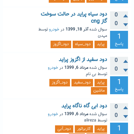
دود سیاه پراید در حالت سوخت
0
گاز cng
0
سوال شده
آذر 18, 1399
در
خودرو
توسط
1
مهدی
پاسخ
پراید
دود_سیاه
دود_اگزوز
دود سفید از اگزوز پراید
0
سوال شده
مرداد 6, 1399
در
خودرو
0
توسط
بی نام
1
پراید
دود_سفید
دود_اگزوز
پاسخ
ماشین
دود ابی گاه ناگاه پراید
0
سوال شده
مرداد 6, 1399
در
خودرو
0
توسط
alireza
1
پراید
کاربراتور
دود_آبی