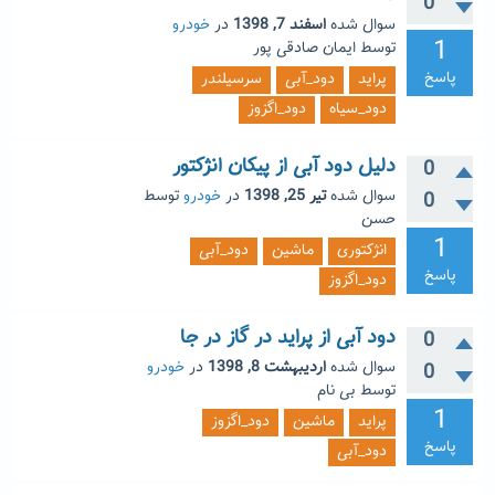
0
سوال شده
اسفند 7, 1398
در
خودرو
1
توسط
ایمان صادقی پور
پاسخ
پراید
دود_آبی
سرسیلندر
دود_سیاه
دود_اگزوز
دلیل دود آبی از پیکان انژکتور
0
سوال شده
تیر 25, 1398
در
خودرو
توسط
0
حسن
1
انژکتوری
ماشین
دود_آبی
پاسخ
دود_اگزوز
دود آبی از پراید در گاز در جا
0
سوال شده
اردیبهشت 8, 1398
در
خودرو
0
توسط
بی نام
1
پراید
ماشین
دود_اگزوز
پاسخ
دود_آبی