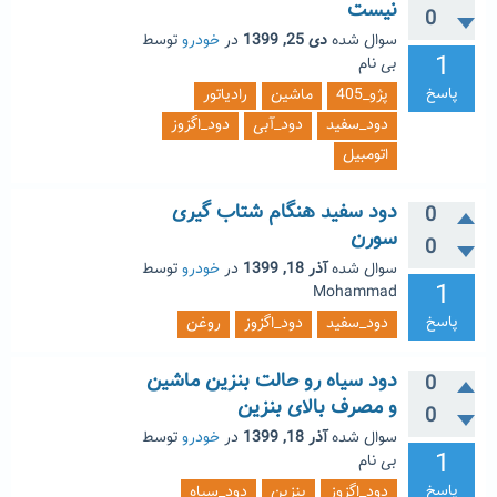
نیست
0
سوال شده
دی 25, 1399
در
خودرو
توسط
1
بی نام
پاسخ
پژو_405
ماشین
رادیاتور
دود_سفید
دود_آبی
دود_اگزوز
اتومبیل
دود سفید هنگام شتاب گیری
0
سورن
0
سوال شده
آذر 18, 1399
در
خودرو
توسط
1
Mohammad
پاسخ
دود_سفید
دود_اگزوز
روغن
دود سیاه رو حالت بنزین ماشین
0
و مصرف بالای بنزین
0
سوال شده
آذر 18, 1399
در
خودرو
توسط
1
بی نام
پاسخ
دود_اگزوز
بنزین
دود_سیاه