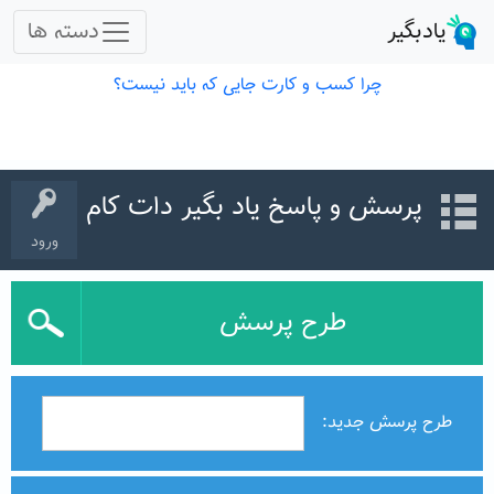
پرسش و پاسخ یاد بگیر دات کام
ورود
طرح پرسش
طرح پرسش جدید: