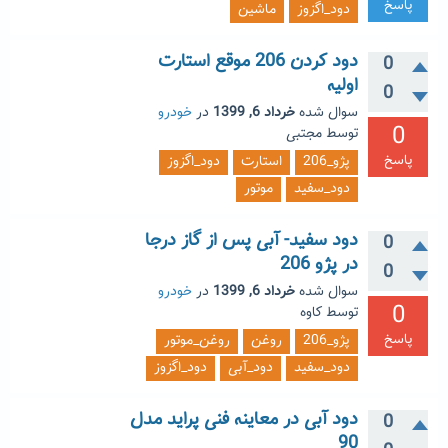
پاسخ
دود_اگزوز
ماشین
دود کردن 206 موقع استارت
0
اولیه
0
سوال شده
خرداد 6, 1399
در
خودرو
0
توسط
مجتبی
پاسخ
پژو_206
استارت
دود_اگزوز
دود_سفید
موتور
دود سفید- آبی پس از گاز درجا
0
در پژو 206
0
سوال شده
خرداد 6, 1399
در
خودرو
0
توسط
کاوه
پاسخ
پژو_206
روغن
روغن_موتور
دود_سفید
دود_آبی
دود_اگزوز
دود آبی در معاینه فنی پراید مدل
0
90