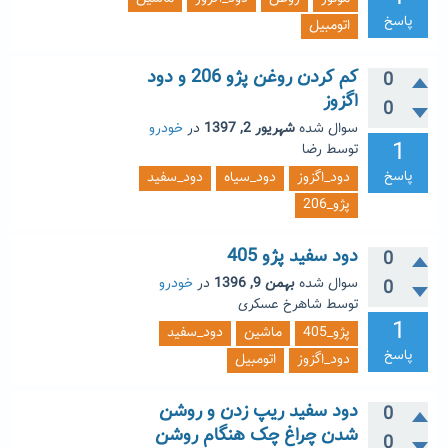
پاسخ
اتومبیل
کم کردن روغن پژو 206 و دود
0
اگزوز
0
سوال شده
شهریور 2, 1397
در
خودرو
1
توسط
رضا
پاسخ
دود_اگزوز
دود_سیاه
دود_سفید
پژو_206
دود سفید پژو 405
0
سوال شده
بهمن 9, 1396
در
خودرو
0
توسط
شاهرخ عسکری
1
پژو_405
ماشین
دود_سفید
پاسخ
دود_اگزوز
اتومبیل
دود سفید ریپ زدن و روشن
0
شدن چراغ چک هنگام روشن
0