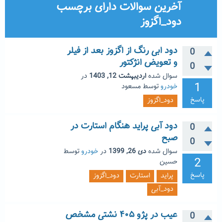
آخرین سوالات دارای برچسب
دود_اگزوز
دود ابی رنگ از اگزوز بعد از فیلر
0
و تعویض انژکتور
0
سوال شده
اردیبهشت 12, 1403
در
1
خودرو
توسط
مسعود
پاسخ
دود_اگزوز
دود آبی پراید هنگام استارت در
0
صبح
0
سوال شده
دی 26, 1399
در
خودرو
توسط
2
حسین
پاسخ
پراید
استارت
دود_اگزوز
دود_آبی
عیب در پژو ۴۰۵ نشتی مشخص
0