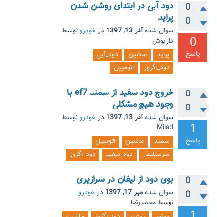
دود آبی در ابتدای روشن شدن
0
پراید
0
سوال شده
آذر 13, 1397
در
خودرو
توسط
0
داريوش
پاسخ
پراید
ماشین
دود_آبی
دود_اگزوز
اتومبیل
خروج دود سفید از سمند ef7 با
0
وجود هیچ مشکلی
0
سوال شده
آذر 13, 1397
در
خودرو
توسط
1
Milad
پاسخ
سمند
ماشین
اتومبیل
سرسیلندر
دود_سفید
دود_اگزوز
بوی دود از لیفان در سرازیری
0
سوال شده
مهر 17, 1397
در
خودرو
0
توسط
محمدرضا
1
موتور
روغن
دود_اگزوز
ماشین