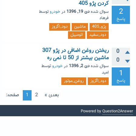
کردن پژو 405
2
سوال شده
دی 19, 1396
در
خودرو
توسط
فرهاد
پاسخ
پژو_405
ماشین
دود_اگزوز
دود_سفید
اتومبیل
ریختن روغن اضافی در پژو 307
0
ماشین بیشتر از 50 تا نمی ره
0
سوال شده
دی 2, 1396
در
خودرو
توسط
1
امید
پاسخ
دود_اگزوز
روغن_موتور
بعدی »
2
1
صفحه:
Powered by
Question2Answer