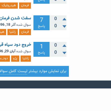
فرمان
هیدرولیک
سفت شدن فرمان زان
7
0
سوال شده
آذر 18, 1396
0
پاسخ
فرمان
زانتیا
هید
خروج دود سیاه قب
1
0
سوال شده
آبان 29, 1396
0
پاسخ
زانتیا
پژو
دود_س
برای نمایش موارد بیشتر
لیست کامل سوال