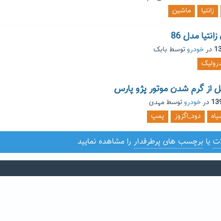
زانتیا
ماشین
تیا مدل 86
در
خودرو
توسط
بابک
رولیک
ل از گرم شدن موتور پژو پارس
در
خودرو
توسط
مهدی
یاه
دود_اگزوز
پمپ
ات
یا
برچسب های پرطرفدار
را مشاهده نمایید