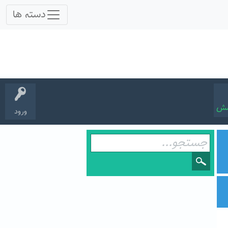
سش
ورود