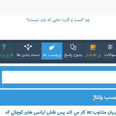
والات
پر طرفدار
بدون پاسخ
برچسب ها
دسته بندی ها
طرح پر
چسب ولتاژ
ترانسفورماتور با جریان متناوب ac کار می کند پس نقش ترانس های کوچکی که