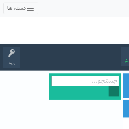
سش
ورود