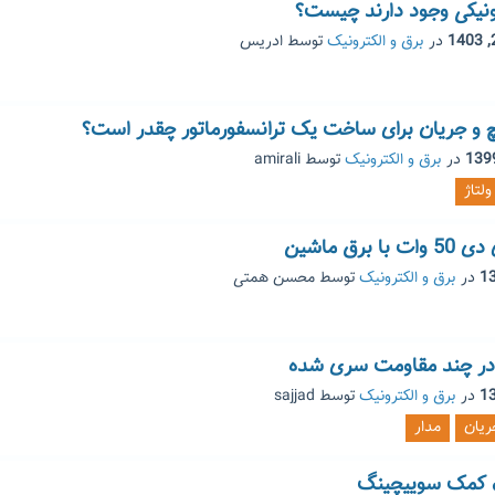
رونیکی وجود دارند چیست؟
در
برق و الکترونیک
توسط
ادریس
چ و جریان برای ساخت یک ترانسفورماتور چقدر است؟
در
برق و الکترونیک
توسط
amirali
ولتاژ
رق ماشین
در
برق و الکترونیک
توسط
محسن همتی
ن در چند مقاومت سری شده
در
برق و الکترونیک
توسط
sajjad
ریان
مدار