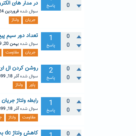
در مدار های الکت
0
پاسخ
سوال شده
فروردین 24, 1403
جریان
ولتاژ
تعداد دور سیم پی
1
0
سوال شده
بهمن 20, 1399
0
پاسخ
جریان
مقاومت
روشن کردن ال ای دی 50 وات با ب
2
0
سوال شده
آذر 18, 1399
0
پاسخ
پاور
ولتاژ
رابطه ولتاژ جریا
1
0
سوال شده
آذر 18, 1399
0
پاسخ
مقاومت
ولتاژ
ج
کاهش ولتاژ dc به کمک سوییچینگ
1
0