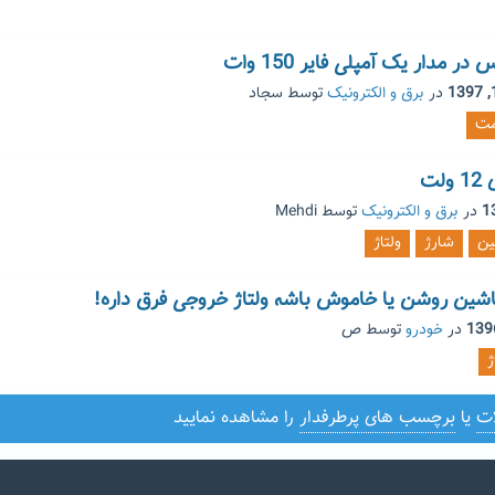
در مدار یک آمپلی فایر 150 وات
در
برق و الکترونیک
توسط
سجاد
مت
ت
در
برق و الکترونیک
توسط
Mehdi
ین
شارژ
ولتاژ
در
خودرو
توسط
ص
ژ
ات
یا
برچسب های پرطرفدار
را مشاهده نمایید