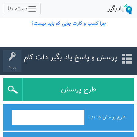
پرسش و پاسخ یاد بگیر دات کام
ورود
طرح پرسش
طرح پرسش جدید: