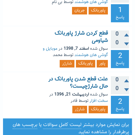
گوشی های هوشمند
توسط
بی نام
1
پاوربانک
جریان
پاسخ
قطع کردن شارژ پاوربانک
0
شیاومی
0
سوال شده
اسفند 7, 1398
در
موبایل و
2
گوشی های هوشمند
توسط
محمد
پاسخ
پاور
پاوربانک
شارژر
علت قطع شدن پاوربانک در
0
حال شارژچیست؟
0
سوال شده
اردیبهشت 21, 1396
در
2
سخت افزار
توسط
قادر
پاسخ
پاوربانک
شارژر
برای نمایش موارد بیشتر
لیست کامل سوالات
یا
برچسب های
پرطرفدار
را مشاهده نمایید