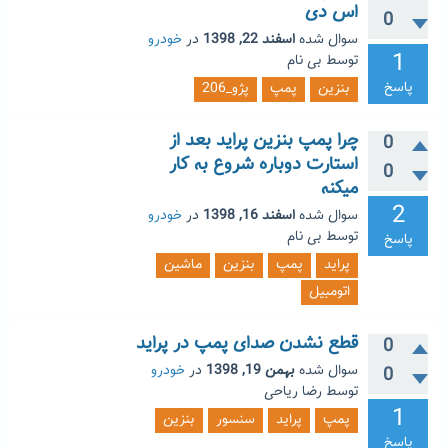
اس دی
0
سوال شده
اسفند 22, 1398
در
خودرو
1
توسط
بی نام
پاسخ
بنزین
پمپ
پژو_206
چرا پمپ بنزین پراید بعد از
0
استارت دوباره شروع به کار
0
میکنه
2
سوال شده
اسفند 16, 1398
در
خودرو
توسط
بی نام
پاسخ
پراید
پمپ
بنزین
ماشین
اتومبیل
قطع نشدن صدای پمپ در پراید
0
سوال شده
بهمن 19, 1398
در
خودرو
0
توسط
رضا ریاحی
1
پمپ
پراید
سنسور
بنزین
پاسخ