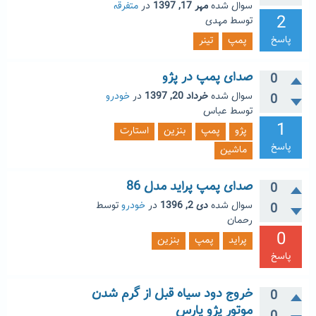
سوال شده
مهر 17, 1397
در
متفرقه
2
توسط
مهدی
پاسخ
پمپ
تینر
صدای پمپ در پژو
0
سوال شده
خرداد 20, 1397
در
خودرو
0
توسط
عباس
1
پژو
پمپ
بنزین
استارت
پاسخ
ماشین
صدای پمپ پراید مدل 86
0
سوال شده
دی 2, 1396
در
خودرو
توسط
0
رحمان
0
پراید
پمپ
بنزین
پاسخ
خروج دود سیاه قبل از گرم شدن
0
موتور پژو پارس