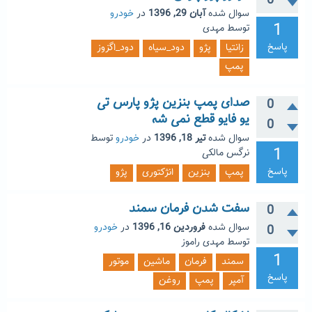
0
سوال شده
آبان 29, 1396
در
خودرو
1
توسط
مهدی
پاسخ
زانتیا
پژو
دود_سیاه
دود_اگزوز
پمپ
صدای پمپ بنزین پژو پارس تی
0
یو فایو قطع نمی شه
0
سوال شده
تیر 18, 1396
در
خودرو
توسط
1
نرگس مالکی
پاسخ
پمپ
بنزین
انژکتوری
پژو
سفت شدن فرمان سمند
0
سوال شده
فروردین 16, 1396
در
خودرو
0
توسط
مهدی راموز
1
سمند
فرمان
ماشین
موتور
پاسخ
آمپر
پمپ
روغن