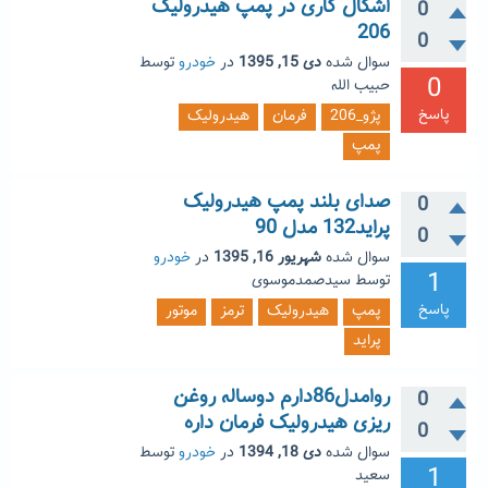
اشکال کاری در پمپ هیدرولیک
0
206
0
سوال شده
دی 15, 1395
در
خودرو
توسط
0
حبیب الله
پاسخ
پژو_206
فرمان
هیدرولیک
پمپ
صدای بلند پمپ هیدرولیک
0
پراید132 مدل 90
0
سوال شده
شهریور 16, 1395
در
خودرو
1
توسط
سیدصمدموسوی
پاسخ
پمپ
هیدرولیک
ترمز
موتور
پراید
روامدل86دارم دوساله روغن
0
ریزی هیدرولیک فرمان داره
0
سوال شده
دی 18, 1394
در
خودرو
توسط
1
سعید