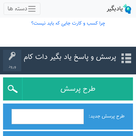
پرسش و پاسخ یاد بگیر دات کام
ورود
طرح پرسش
طرح پرسش جدید: