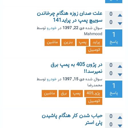
علت صدای زوزه هنگام چرخاندن
0
سوییچ پمپ در پراید141
0
سوال شده
دی 22, 1397
در
خودرو
توسط
1
Mahmood
پاسخ
پراید
پمپ
بنزین
ماشین
اتومبیل
در پژوی 405 به پمپ برق
0
نمیرسد!!
0
سوال شده
دی 15, 1397
در
خودرو
توسط
1
محمدرضا
پاسخ
پژو_405
پمپ
برق
ماشین
اتومبیل
حباب شدن کار هنگام پاشیدن
0
پلی استر
0