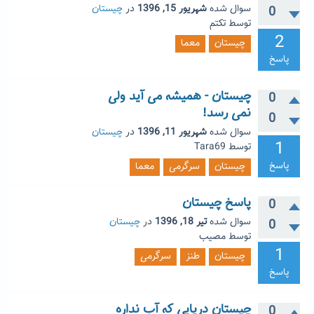
سوال شده
شهریور 15, 1396
در
چیستان
0
توسط
تکتم
2
چیستان
معما
پاسخ
چیستان - همیشه می آید ولی
0
نمی رسد!
0
سوال شده
شهریور 11, 1396
در
چیستان
1
توسط
Tara69
پاسخ
چیستان
سرگرمی
معما
پاسخ چیستان
0
سوال شده
تیر 18, 1396
در
چیستان
0
توسط
مصیب
1
چیستان
طنز
سرگرمی
پاسخ
چیستان دریایی که آب نداره
0