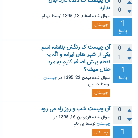
آن چیست ک دنده دارد جان
0
ندارد
0
سوال شده
اسفند 13, 1395
توسط
بهنام
1
چیستان
پاسخ
آن چیست که رنگش بنفشه اسم
0
یکی از شهر های ایرانه و اگه یه
1
نقطه بهش اضافه کنیم به مرد
1
حلال میشه؟
پاسخ
سوال شده
بهمن 22, 1395
در
چیستان
توسط
حسین
چیستان
آن چیست شب و روز راه می رود
0
سوال شده
فروردین 16, 1395
در
0
چیستان
توسط
بی نام
1
چیستان