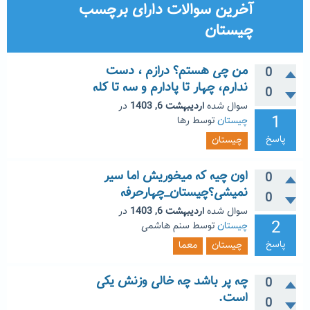
آخرین سوالات دارای برچسب
چیستان
من چی هستم؟ درازم ، دست
0
ندارم، چهار تا پادارم و سه تا کله
0
سوال شده
اردیبهشت 6, 1403
در
1
چیستان
توسط
رها
پاسخ
چیستان
اون چیه که میخوریش اما سیر
0
نمیشی؟چیستان_چهارحرفه
0
سوال شده
اردیبهشت 6, 1403
در
2
چیستان
توسط
سنم هاشمی
پاسخ
چیستان
معما
چه پر باشد چه خالی وزنش یکی
0
است.
0