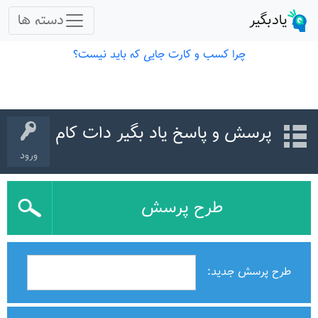
پرسش و پاسخ یاد بگیر دات کام
ورود
طرح پرسش
طرح پرسش جدید: