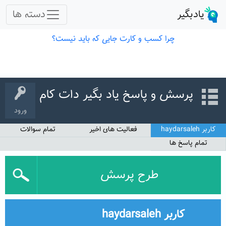
پرسش و پاسخ یاد بگیر دات کام
ورود
کاربر haydarsaleh
فعالیت های اخیر
تمام سوالات
تمام پاسخ ها
طرح پرسش
کاربر haydarsaleh