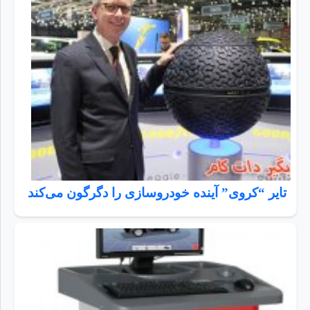
تایر “کروی” آینده خودروسازی را دگرگون می‌کند