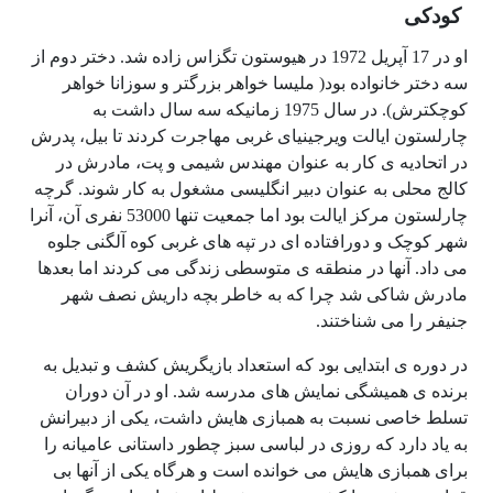
کودکی
او در 17 آپریل 1972 در هیوستون تگزاس زاده شد. دختر دوم از
سه دختر خانواده بود( ملیسا خواهر بزرگتر و سوزانا خواهر
کوچکترش). در سال 1975 زمانیکه سه سال داشت به
چارلستون ایالت ویرجینیای غربی مهاجرت کردند تا بیل، پدرش
در اتحادیه ی کار به عنوان مهندس شیمی و پت، مادرش در
کالج محلی به عنوان دبیر انگلیسی مشغول به کار شوند. گرچه
چارلستون مرکز ایالت بود اما جمعیت تنها 53000 نفری آن، آنرا
شهر کوچک و دورافتاده ای در تپه های غربی کوه آلگنی جلوه
می داد. آنها در منطقه ی متوسطی زندگی می کردند اما بعدها
مادرش شاکی شد چرا که به خاطر بچه داریش نصف شهر
جنیفر را می شناختند.
در دوره ی ابتدایی بود که استعداد بازیگریش کشف و تبدیل به
برنده ی همیشگی نمایش های مدرسه شد. او در آن دوران
تسلط خاصی نسبت به همبازی هایش داشت، یکی از دبیرانش
به یاد دارد که روزی در لباسی سبز چطور داستانی عامیانه را
برای همبازی هایش می خوانده است و هرگاه یکی از آنها بی