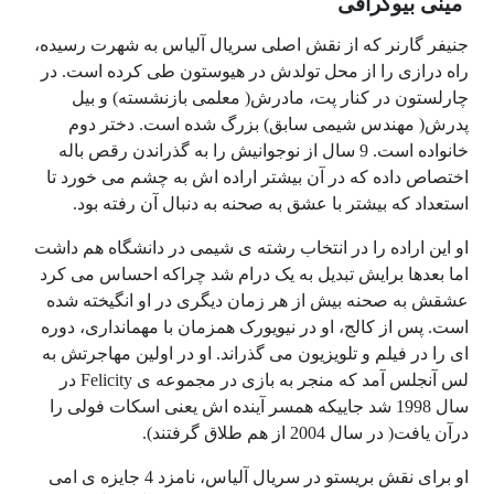
مینی بیوگرافی
جنیفر گارنر که از نقش اصلی سریال آلیاس به شهرت رسیده،
راه درازی را از محل تولدش در هیوستون طی کرده است. در
چارلستون در کنار پت، مادرش( معلمی بازنشسته) و بیل
پدرش( مهندس شیمی سابق) بزرگ شده است. دختر دوم
خانواده است. 9 سال از نوجوانیش را به گذراندن رقص باله
اختصاص داده که در آن بیشتر اراده اش به چشم می خورد تا
استعداد که بیشتر با عشق به صحنه به دنبال آن رفته بود.
او این اراده را در انتخاب رشته ی شیمی در دانشگاه هم داشت
اما بعدها برایش تبدیل به یک درام شد چراکه احساس می کرد
عشقش به صحنه بیش از هر زمان دیگری در او انگیخته شده
است. پس از کالج، او در نیویورک همزمان با مهمانداری، دوره
ای را در فیلم و تلویزیون می گذراند. او در اولین مهاجرتش به
لس آنجلس آمد که منجر به بازی در مجموعه ی Felicity در
سال 1998 شد جاییکه همسر آینده اش یعنی اسکات فولی را
درآن یافت( در سال 2004 از هم طلاق گرفتند).
او برای نقش بریستو در سریال آلیاس، نامزد 4 جایزه ی امی