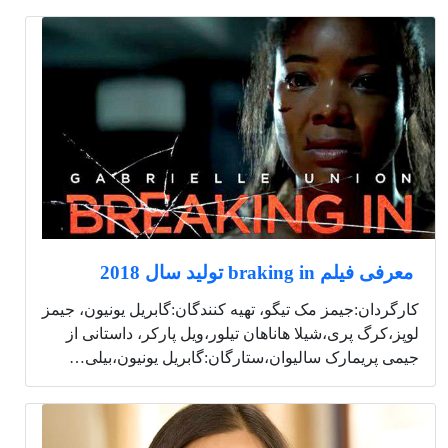
معرفی فیلم braking in تولید سال 2018
کارگردان:جیمز مک تیگو، تهیه کنندگان:گابریل یونیون، جیمز
لوپز،کرگ پری،شیلا هاناهان تیلور،ویل پارکر، داستانی از
جیمی پریمارک سالیوان،ستارگان:گابریل یونیون،بیلی…