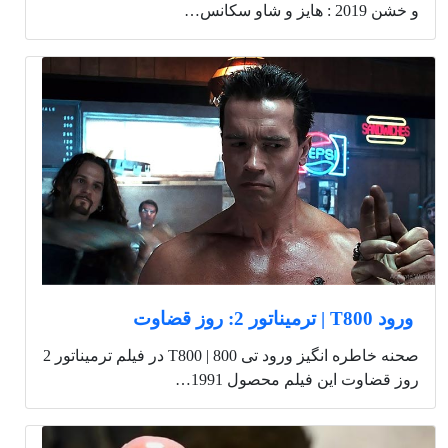
و خشن 2019 : هایز و شاو سکانس…
ورود T800 | ترمیناتور 2: روز قضاوت
صحنه خاطره انگیز ورود تی 800 | T800 در فیلم ترمیناتور 2
روز قضاوت این فیلم محصول 1991…