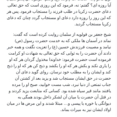
آیا روزه ای؟ گفتم: نه، فرمود که این روزی است که حق تعالی
دعای حضرت زکریا در طلب فرزند را مستجاب فرمود. پس هر
که این روز را روزه دارد دعای او مستجاب گردد چنان که دعای
زکریا مستجاب گردید.
شیخ جعفر بن قولویه از سلمان روایت کرده است که گفت:
نماند در آسمان ها ملکی که به خدمت حضرت رسول (ص)
نیامد و مصیبت فرزندش حسین (ع) را تعزیت نگفت و همه خبر
دادند آن حضرت را به ثوابی که حق تعالی به شهادت او کرامت
فرموده است حضرت فرمود: خداوندا مخذول گردان هر که او
را یاری نکند و بکش هر که او را بکشد و ذبح کن هر که او را ذبح
کند و ایشان را به مطلب خود نرسان. روای گوید دعای آن
حضرت در حق ایشان مستجاب شد و یزید بعد از کشتن آن
جناب تمتعی از دنیا نبرد، شب مست خوابید، صبح او را مرده
یافتند مانند قیر سیاه شده بود. کسانی که متابعت یزید کردند و
در قتل آن حضرت یا میان آن لشکر داخل بودند همگی به
دیوانگی یا خوره یا پیسی و… مبتلا شدند و این مرض ها در میان
اولاد ایشان نیز به میراث بماند.