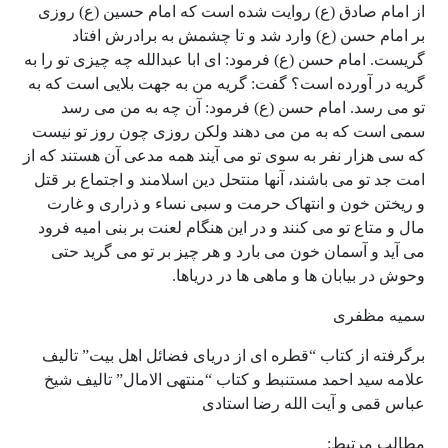
از امام صادق (ع) روایت شده است که امام حسین (ع) روزی
بر امام حسن (ع) وارد شد و تا چشمش به برادرش افتاد
گریست. امام حسن (ع) فرمود: ای ابا عبدالله چه چیزی تو را به
گریه در آورده است؟ گفت: گریه من به جهت بلایی است که به
تو می رسد. امام حسن (ع) فرمود: آن چه به من می رسد
سمی است که به من می دهند ولکن روزی چون روز تو نیست
که سی هزار نفر به سوی تو می آیند همه مدعی آن هستند که از
امت جد تو می باشند، آنها منتحل دین اسلامند و اجتماع بر قتل
و ریختن خون و انتهاک حرمت و سبی نساء و ذراری و غارت
مال و متاع تو می کنند و در این هنگام لعنت بر بنی امیه فرود
می آید و آسمان خون می بارد و هر چیز بر تو می گرید حتی
وحوش در بیابان ها و ماهی ها در دریاها.
سمیه مظفری
برگرفته از کتاب “قطره ای از دریای فضائل اهل بیت” تالیف
علامه سید احمد مستنبط و کتاب “منتهی الامال” تالیف شیخ
عباس قمی و آیت الله رضا استادی
مطالب مرتبط: