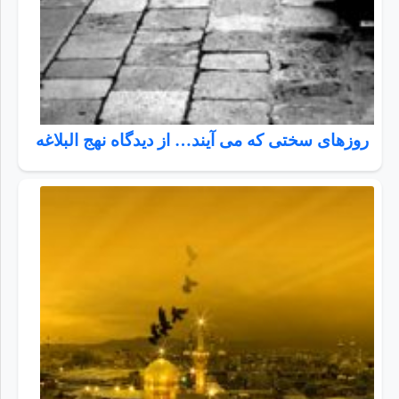
روزهای سختی که می آیند… از دیدگاه نهج البلاغه