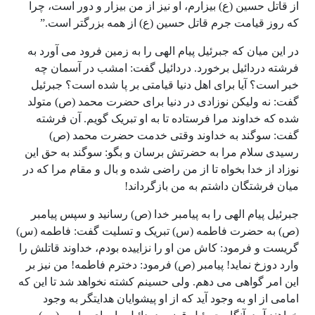
از قاتل حسین (ع) بیزارم، او نیز از من بیزار و دور است، چرا
که روز قیامت جرم قاتل حسین (ع) از همه بزرگتر است.”
در این میان که جبرئیل پیام الهی را به زمین فرود می آورد به
فرشته دردائیل برخورد. دردائیل گفت: امشب در آسمان چه
خبر است؟ آیا برای اهل دنیا قیامتی بر پا شده است؟ جبرئیل
گفت: نه ولیکن نوزادی در دنیا برای حضرت محمد (ص) متولد
شده که خداوند مرا فرستاده تا به او تبریک گویم. آن فرشته
گفت: سوگند به خداوند وقتی خدمت حضرت محمد (ص)
رسیدی سلام مرا به حضرتش برسان و بگو: سوگند به حق این
نوزاد از خدا بخواه تا از من راضی شده و بال و مقام مرا که در
میان فرشتگان داشتم به من بازگرداند!
جبرئیل پیام الهی را به پیامبر خدا (ص) رسانید و سپس پیامبر
(ص) به حضرت فاطمه (س) تبریک و تسلیت گفت: فاطمه (س)
گریست و فرمود: کاش من او را نزاییده بودم، خداوند قاتلش را
وارد دوزخ نماید! پیامبر (ص) فرمود: دخترم فاطمه! من نیز بر
این امر گواهی می دهم. ولی حسینم کشته نخواهد شد تا این که
امامی از او به وجود آید که از او پیشوایان هدایتگر به وجود