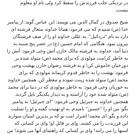
در نزدیکی حلب فرزندش را سقط کرد ولی نام او معلوم
نیست.
شیخ صدوق در کمال الدین می نویسد: ابن عباس گوید: از پیامبر
خدا (ص) شنیدم که می فرمود: همانا خداوند متعال فرشته ای
دارد به نام “دردائیل”. به عللی خداوند او را از صف فرشتگان
بیرون نمود. هنگامی که امام حسین (ع) در عصر پنج شنبه به
دنیا آمد، خداوند به فرشته مالک خازن آتش وحی فرمود: آتش را
به خاطر کرامت مولودی که برای محمد (ص) متولد شده بر
دوزخیان خاموش کن! و به فرشته رضوان خازن بهشت وحی
فرمود: بهشت را به خاطر قدوم کریمانه مولودی که برای
محمد (ص) متولد شده زینت نموده و معطر کن. همچنین خداوند
به حوریان وحی فرمود: به خاطر مولودی که در دنیا برای محمد
(ص) متولد شده خود را آراسته و به دیدار یکدیگر نایل گردند.
همچنین خداوند به جبرئیل وحی فرمود: “ای جبرئیل! به پیامبر
بگو: من او را “حسین” نامیدم. به او تهنیت گفته و او را تسلیت
داده و بگو: ای محمد! اشرار امت تو که بر بدترین اسبان سوارند
این فرزندت را می کشند، وای بر قاتل او! وای بر کسانی که
اسبها را می رانند! وای بر کسانی که راهنمای آنها می شوند! من