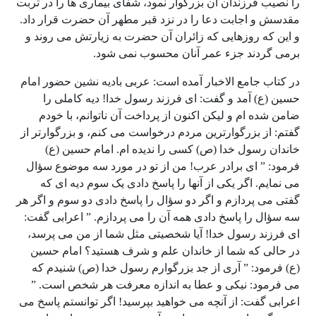
را نصیب فرزندان آن بزرگوار نمود، شفای بیماری ها را در تربت
مقدسش و اجابت دعا را در نزد قبر مطهر آن حضرت قرار داد.
و این که روزهایی که زائران آن حضرت به زیارتش می روند و
برمی گردند جزء عمر آنان محسوب نمی شود.
در کتاب جامع الاخبار آمده است: عربی بادیه نشین حضور امام
حسین (ع) آمد و گفت: ای فرزند رسول خدا! دیه کاملی را
ضامن شده ام و لیکن اکنون از پرداخت آن ناتوانم، با خودم
گفتم: از بزرگوارترین مردم درخواست می کنم، و بزرگوارتر از
خاندان رسول خدا (ص) کسی را ندیده ام. امام حسین (ع)
فرمود: ” ای برادر عرب! من از تو در مورد سه موضوع سؤال
می نمایم. اگر یکی از آنها را پاسخ دادی یک سوم دیه ای که
گفتی می پردازم و اگر دو سؤال را پاسخ دادی دو سوم و اگر هر
سه سؤال را پاسخ دادی همه آن را می پردازم. ” اعرابی گفت:
ای فرزند رسول خدا! آیا شخصیتی مثل شما از من می پرسد،
در حالی که شما از خاندان علم و شرف هستید؟ امام حسین
(ع) فرمود: ” آری از جد بزرگوارم رسول خدا (ص) شنیدم که
می فرمود: نیکی و عطا به اندازه معرفت هر شخص است. ”
اعرابی گفت: از آنچه می خواهید بپرسید! اگر توانستم پاسخ می