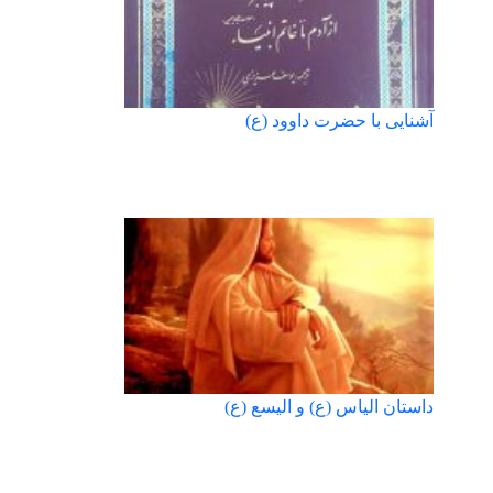
آشنایی با حضرت داوود (ع)
داستان الیاس (ع) و الیسع (ع)