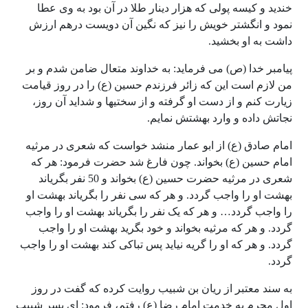
خندید و کیسه پولی که هزار دینار طلا در آن بود به وی عطا
نمود و انگشتر خویش را نیز که نگین آن دویست درهم ارزش
داشت به او بخشید.
پیامبر خدا (ص) می فرماید: به خداوند متعال ضامن شدم و بر
من لازم است این که زائر فرزندم حسین (ع) را در روز قیامت
زیارت کنم و از دست او گرفته و از سختیها و شداید آن روز،
نجاتش داده و وارد بهشتش نمایم.
امام صادق (ع) از ابو عمار منشد خواست که شعری در مرثیه
امام حسین (ع) بخواند. چون فارغ شد حضرت فرمود: هر که
شعری در مرثیه حضرت حسین (ع) بخواند و 50 نفر بگریاند
بهشت او را واجب گردد. و هر که سی نفر را بگریاند بهشت او
را واجب گردد… و هر که یک نفر را بگریاند بهشت او را واجب
گردد. و هر که مرثیه بخواند و خود بگرید بهشت او را واجب
گردد. و هر که او را گریه نیاید پس تباکی کند بهشت او را واجب
گردد.
به سند معتبر از ریان بن شبیب روایت کرده که گفت در روز
اول محرم به خدمت امام رضا (ع) رفتم، فرمود: ای پسر شبیب