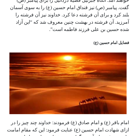
خواهند آمد. آنگاه جبرئیل قضیه دردائیل را برای پیامبر (ص)
گفت. پیامبر (ص) نیز قنداق امام حسین (ع) را به سوی آسمان
بلند کرد و برای آن فرشته دعا کرد. خداوند نیز آن فرشته را
آمرزید. آن فرشته در بهشت چنین معروف شد که “این آزاد
شده حسین بن علی فرزند فاطمه است”.
فضایل امام حسین (ع)
امام باقر (ع) و امام صادق (ع) فرمودند: خداوند چند چیز را در
ازای شهادت امام حسین (ع) عنایت فرمود: این که مقام امامت