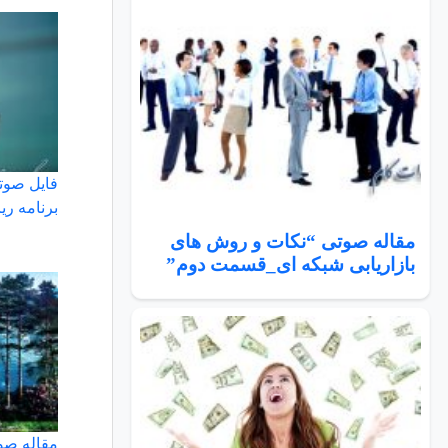
فایل صوت
برنامه ری
مقاله صوتی “نکات و روش های
بازاریابی شبکه ای_قسمت دوم”
مقاله صو