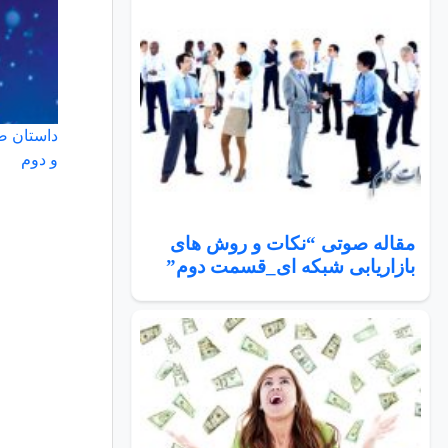
داستان ص
و دوم
مقاله صوتی “نکات و روش های
بازاریابی شبکه ای_قسمت دوم”