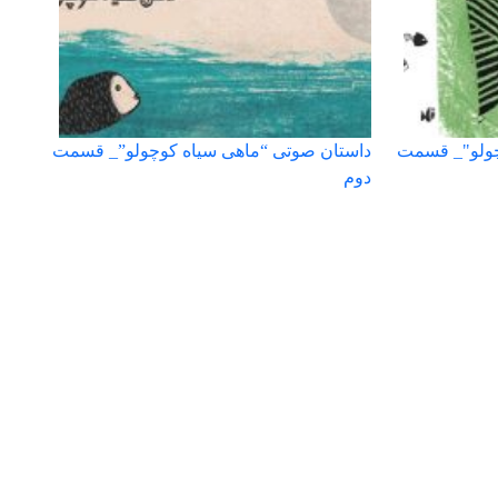
چولو"_ قسمت
داستان صوتی “ماهی سیاه کوچولو”_ قسمت
دوم