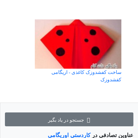
ساخت کفشدوزک کاغذی - اریگامی
کفشدوزک
جستجو در یاد بگیر
عناوین تصادفی در
کاردستی اوریگامی