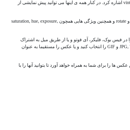
را بیابید؛ از جمله فیلترهای این قسمت می توان به سیاه و سفید، سپیا، dense و vintage اشاره کرد. در کنار همه ی اینها می توانید پیش نمایشی از
در قسمت quick fix در سمت راست نرم افزار نیز می توانید از فیلترهای crop, flip و rotate و همچنین ویژگی هایی همچون saturation, hue, exposure,
 در فیس بوک، فلیکر، آی فوتو و یا از طریق میل به اشتراک
بگذارید. همچنین برای ذخیره ی عکس خود می توانید فرمت های JPG, TIFF, BMP, PNG و GIF را انتخاب کنید و یا عکس را مستقیما به عنوان
یش عکس ها را برای شما به همراه خواهد آورد تا بتوانید آنها را با