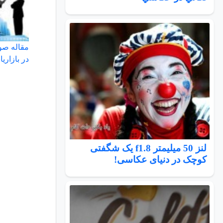
مقاله صو
در بازاریا
لنز 50 میلیمتر f1.8 یک شگفتی
کوچک در دنیای عکاسی!