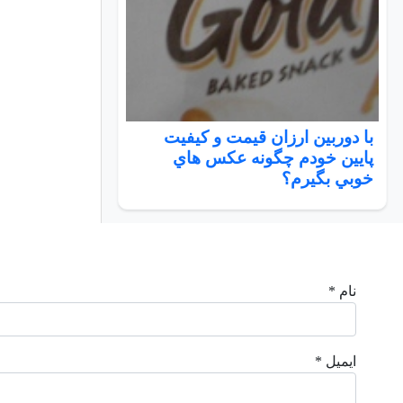
با دوربين ارزان قيمت و كيفيت
پايين خودم چگونه عكس هاي
خوبي بگيرم؟
نام *
ایمیل *