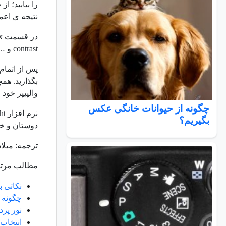
نتیجه ی اعمال اف
contrast و … بهره ببرید.
پس از اتمام
والپیپر خود ا
چگونه از حیوانات خانگی عکس
بگیریم؟
دوستان و خان
ترجمه: میلا
مطالب مرتب
نکاتی 
چگونه
نور پر
انتخاب 