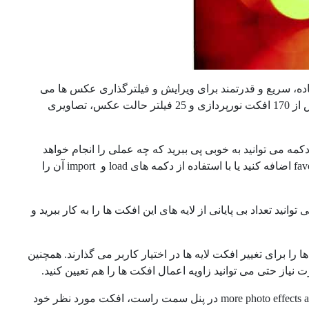
ده با تکنولوژی شرکت Pearl Mountain نرم افزاری ساده، سریع و قدرتمند برای ویرایش و فیلترگذاری عکس ها می
باشد که هر عکاسی با هر درجه از مهارت می تواند با آن کار کند و با استفاده از بیش از 170 افکت نورپردازی و 25 فیلتر حالت عکس، تصاویری
کمه می توانید به خوبی پی ببرید که چه عملی را انجام خواهد
داد. وقتی نرم افزار را باز کنید می توانید عکس دلخواه خود را drag و به لیست favorite اضافه کنید یا با استفاده از دکمه های load و import آن را
ی montage, light, glow و texture در دست دارید می توانید تعداد بی پایانی از لایه های این افکت ها را به کار ببرید و
 و lighter گستره ی وسیعی از گزینه ها را برای تغییر افکت لایه ها در اختیار کاربر می گذارند. همچنین
ت نیاز حتی می توانید زاویه اعمال افکت ها را هم تعیین کنید.
اگر با نوار ابزار به افکت دلخواه خود نرسیدید می توانید با رفتن به قسمت more photo effects and filters در پنل سمت راست، افکت مورد نظر خود