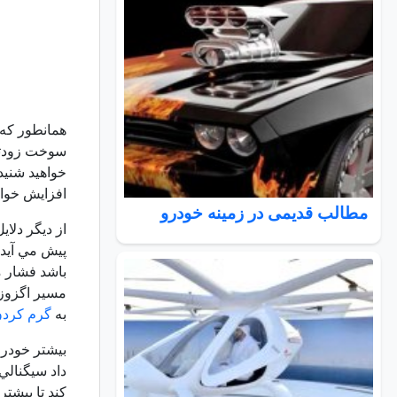
همانطور كه 
سوخت زودتر 
خواهيد شنيد
افزايش خواه
مطالب قدیمی در زمینه خودرو
از ديگر دلا
پيش مي آيد.
باشد فشار م
مسیر اگزوز 
به
گرم کردن
بيشتر خودرو
داد سيگنالي
كند تا بيشت