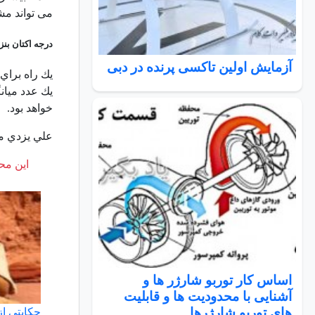
می تواند م
درجه اكتان بنز
آزمایش اولین تاکسی‌ پرنده در دبی
يك راه براي 
يك عدد ميانگ
خواهد بود.
علي يزدي م
این محت
اساس کار توربو شارژر ها و
آشنایی با محدودیت ها و قابلیت
های توربو شارژرها
حکایتی از