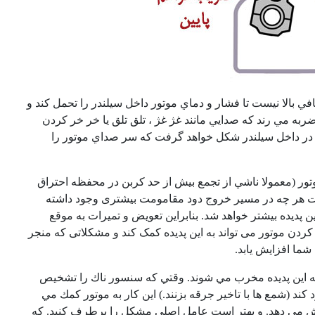
في بالا نيست تا فشار و دماي موتور داخل سيلندر را تحمل كند و
ه مي رند كه صدايي مانند غژ غژ ، تلق تلق يا خر خر كردن
ار در داخل سيلندر شكل خواهد گرفت كه سر صداي موتور را
تور (معمولا ناشي از تجمع بيش از حد كربن در محفظه احتراق
یقت هر چه در مسیر خروج دود مقامومت بیشتری وجود داشته
پدیده بیشتر خواهد شد. بنابراین تعویض و تمیرات به موقع
ردن موتور می تواند به این پدیده کمک کند و مشکلاتی که منجر
شما افزایش یابد.
ه اين پديده مخرب مي شوند. وقتي كه سنسور ناك را تشخيص
ند (شمع ها با تاخير جرقه بزنند.) اين كار به موتور كمك مي
ايش مي دهد. و بهتر است عامل اصلی مشکل را برطرف کنید. که