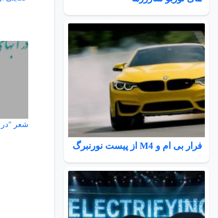
شعر "در آ
فرار بی ام و M4 از پیست نورنبرگ