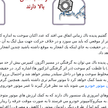
گفتيم پديده ناك زماني اتفاق مي افتد كه عدد اكتان سوخت به اندازه كا
از موقعي كه بايد مي سوزد و در خلاف حركت جهت ميل لنگ به آن ضرب
. در حقيقت به جاي اينكه يك انفجار به موقع داشته باشيد چندين انفج
د داد.
يل پديده ناك مي توان به گرفتگي در مسير اگزوز، كمپرس بيش از حد مو
) يا غلظت كم سوخت (در اثر گرفتگي انژكتور ها) اشاره كرد. در حق
خلوط سوخت و هوا در داخل سیلندر بیشتر خواهد شد و احتمال برزو این 
به شما کمک خواهد کرد تا موتور سالم تری داشته باشید. همچنین گرم ک
 موتور خودرو
می شوند باید مد نظر قرار گیرند تا عمر موتور خودروی 
هاي امروزي يك سنسور ناك دارند كه به كمك لرزش هاي موتور متوج
 به ميكروكامپيوتر خودرو مي فرستد تا به صورت موقت جرقه را ريتارد ك
ر عمر كند اما از طرف ديگر راندمان موتور را كاهش و مصرف را افز