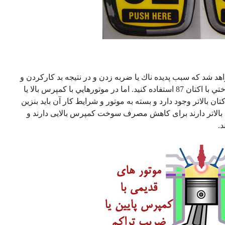
اهد شد كه سبب پديده ناك يا ضربه زدن و در نتيجه بد كاركردن و
فرسودگي زودتر از موعد خواهد شد. در بيشتر خودروهاي امروزي مي توانيد از سوختي با اكتان 87 استفاده كنيد. اما در موتورهايي با كمپرس بالا يا
ان بالاتر وجود دارد و بسته به موتور و شرايط كار آن بايد بنزين
 عدد اکتان بالاتر دارند برای کاهش مصرف سوخت کمپرس بالایی دارند و
.