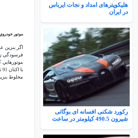
هلیکوپترهای امداد و نجات ایرباس
در ایران
موتور خودروي ش
اگر بنزين عد
موتورهايي كه
مخلوط بنزین
رکورد شکنی افسانه ای بوگاتی
شیرون 490.5 کیلومتر در ساعت