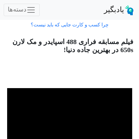
یادبگیر
دسته‌ها
چرا کسب و کارت جایی که باید نیست؟
فیلم مسابقه فراری 488 اسپایدر و مک لارن
650s در بهترین جاده دنیا!