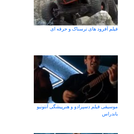
فیلم آفرود های ترسناک و حرفه ای
موسیقی فیلم دسپرادو و هنرپیشگی آنتونیو
باندراس