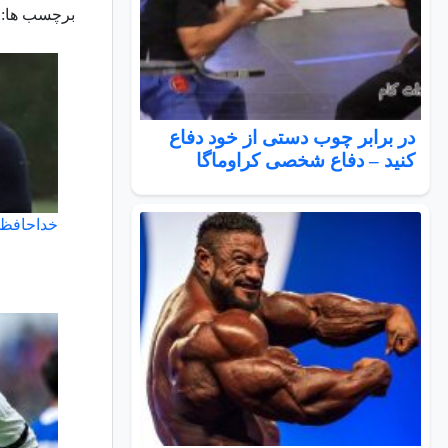
برچسب ها:
در برابر چوب دستی از خود دفاع
کنید – دفاع شخصی کراوماگا
خداحافظی