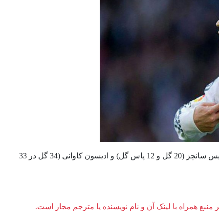
از دیگر بازیکنان برتر اروپا می توان به آنتون گریزمان (20 گل و 10 پاس گل)، الکسیس سانچز (20 گل و 12 پاس گل) و ادیسون کاوانی (34 گل در 33
ر منبع همراه با لینک آن و نام نویسنده یا مترجم مجاز است.