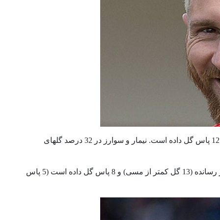
هم‌ تیمی اروگوئه‌ای مسی، لوئیس سوارز، در 37 بازی گذشته‌ی بارسا 27 گل زده و 12 پاس گل داده است. نیمار و سوارز در 32 درصد گلهای
اما در آن سو، ستاره‌ی پرتغالی رئال، کریس رونالدو، در 37 بازی اخیر 25 گل به ثمر رسانده (13 گل کمتر از مسی) و 8 پاس گل داده است (5 پاس