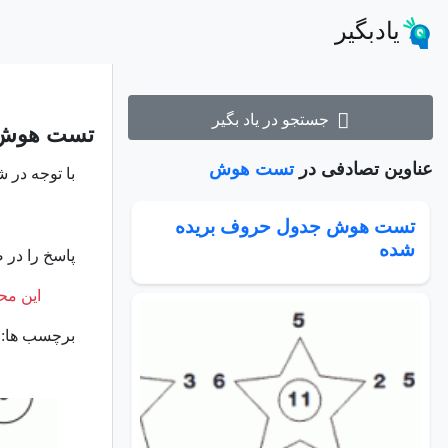
یادبگیر
جستجو در یاد بگیر
تست هوش ا
عناوین تصادفی در
تست هوش
با توجه در 
تست هوش جدول حروف بریده
شده
پاسخ را در ص
این محت
برچسب ها: