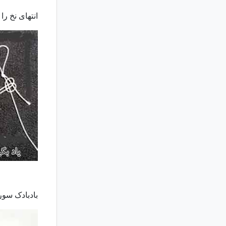
انتهای نخ را
بادبادک سور