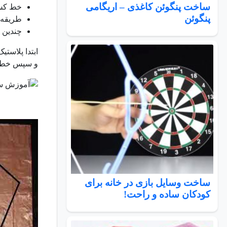
ساخت پنگوئن کاغذی – اریگامی
خط ک
پنگوئن
طریقه 
چندین م
ابتدا پلاستی
و سپس خطوط
ساخت وسایل بازی در خانه برای
کودکان ساده و راحت!