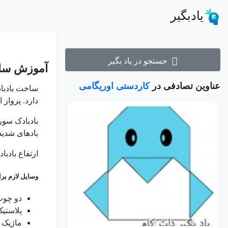
یادبگیر
جستجو در یاد بگیر
آموزش ساخ
عناوین تصادفی در
کاردستی اوریگامی
ساخت بادباد
دارد. پرواز 
بادبادک سو
بادهای شدید 
ارتفاع بادبادک 120 سانتی متر در نظر گرفته
وسایل لازم بر
دو چوب به ضخامت 5 
پلاستیک سب
ماژیک ی