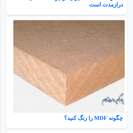
درازمدت است
چگونه MDF را رنگ کنید؟