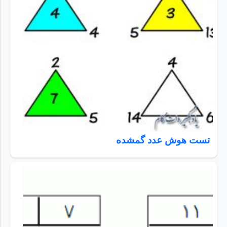
تست هوش عدد گمشده