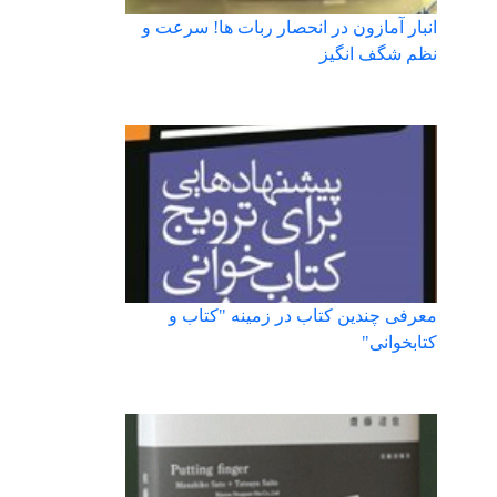
انبار آمازون در انحصار ربات ها! سرعت و
نظم شگف انگیز
معرفی چندین کتاب در زمینه "کتاب و
کتابخوانی"