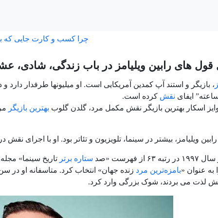
چرا کسب و کارت جایی که ب
 قول های رابین ویلیامز در باب زندگی، شادی، ع
ز
، بازیگر و استند آپ کمدین آمریکایی است. او میلیونها طرفدار دارد و 
عته” ایفای
نقش
کرده است.
وایز اسکار بهترین بازیگر نقش مکمل مرد، گلدن گلوب
بهترین بازیگر
مرد
ابین ویلیامز، بیشتر در سینما، تلویزیون و تئاتر بود. او با اجرای ن
۶۳ از فهرست «صد
ستاره برتر
تاریخ سینما» مجله 
 به عنوان «
بامزه‌ترین مرد
یش لذت می بردند، شوک بزرگی وارد کرد.