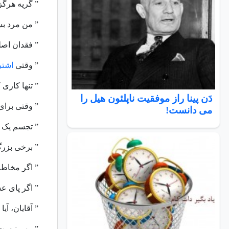
” گریه هرگ
” من مرد ب
” فقدان اصل
” وقتی
اشتب
” تنها کاری
دَن پینا راز موفقیت ناپلئون هیل را
” وقتی برای 
می دانست!
” تجسم یک م
” برخی بزرگ
” اگر مخاطبا
” اگر پای ع
” آقایان، آ
” مهم نیست د