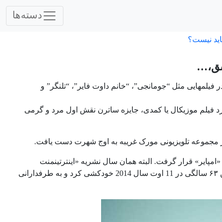
دسته‌ها
اید نیست؟
شق،…
در فیلمهایی مثل “جومانجی”، “خانم داوت فایر”، “تلنگر” و
 فیلم موزیکال یا کمدی، جایزه ساترن نقش اول مرد و گرمی
قش در مجموعه تلویزیونی مورک غریبه به اوج شهرت دست یافت.
«امپایر» قرار گرفت. البته همان سال نشریه «اینترتینمنت
زنده جهان» انتخاب کرد. متاسفانه او در سن ۶۳ سالگی در 11 اوت سال 2014 خودکشی کرد و به طرفدارانی