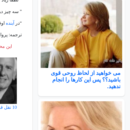
” سه چیز در 
“در
آینده
اوق
ترجمه: پروا
این محت
می خواهید از لحاظ روحی قوی
باشید؟؟ پس این کارها را انجام
ندهید.
10 نقل قول فراموش نشدني از جيم ران