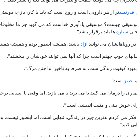
 قدرتمند
تر از هر دارویی است و روح است که باید با کار، بازی، دوستی 
موسیقی چیست؟ موسیقی یادآوری خداست که می گوید جز ما مخلوقات د
حتی
ستاره
ها باید برقرار باشد”.
 در رویاهایشان می توانند
آزاد
باشند. همیشه اینطور بوده و همیشه همینط
انهای خوب جهنم است چرا که آنها نمی توانند خودشان را ببخشند”.
بهبود کیفیت زندگی ست، نه صرفا به تاخیر انداختن مرگ”.
ما
طنز
است”.
اری را درمان می کنید یا می برید یا می بازید. اما وقتی با انسانی ب
ای خوش بینی و مثبت اندیشی است”.
 فکر می کردم بدترین چیز در زندگی، تنهایی است. اما اینطور نیست، بد
ی کنید”.
نگران نباشید. چرا که در آخر هیچ یک از ما در این زمین ماندنی نخواهیم