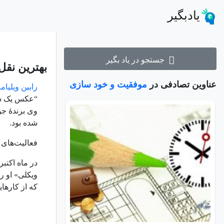
یادبگیر
جستجو در یاد بگیر
بهترین نقل
عناوین تصادفی در
موفقیت و خود سازی
رابین ویلیام
“عکس یک سا
وی برندهٔ ج
شده بود.
فعالیت‌های ر
در ماه اکتبر سال ۱۹۹۷ در رتبه 
ویکلی» او را
که از کارها