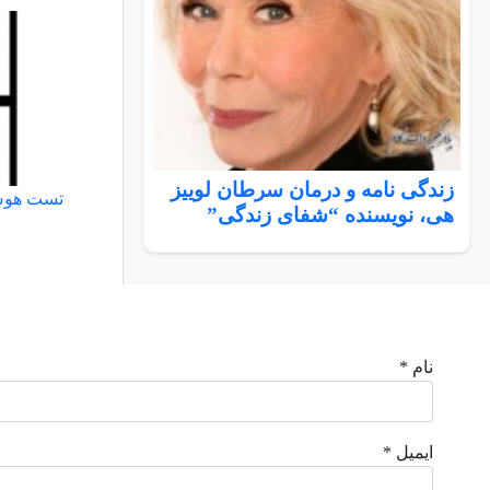
زندگی نامه و درمان سرطان لوییز
تست هوش 10_ سط
هی، نویسنده “شفای زندگی”
نام *
ایمیل *