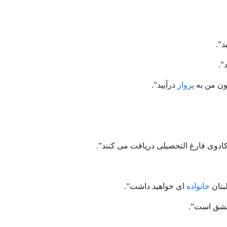
د”.
”.
چون من به
پرواز
درآیید”.
کادوی فارغ التحصیلی دریافت می کنند”.
بتان
خانواده
ای خواهید داشت”.
 عشق است”.