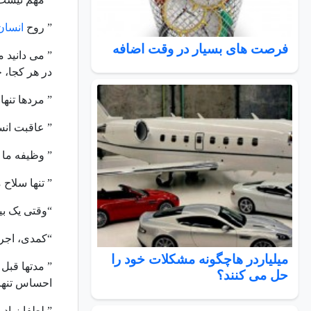
” روح
انسان
فرصت های بسیار در وقت اضافه
” می دانید 
در هر کجا، 
” مردها تنها
” عاقبت انس
” وظیفه ما 
” تنها سلاح 
“وقتی یک بیم
“کمدی، اجر
میلیاردر هاچگونه مشکلات خود را
” مدتها قبل
حل می کنند؟
احساس تنهای
” لطفا زیاد 