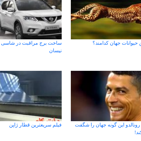
 حیوانات جهان کدامند؟
ساخت برج مراقبت در شاسی بل
نیسان
ونالدو این گونه جهان را شگفت
فیلم سریعترین قطار ژاپن
د!