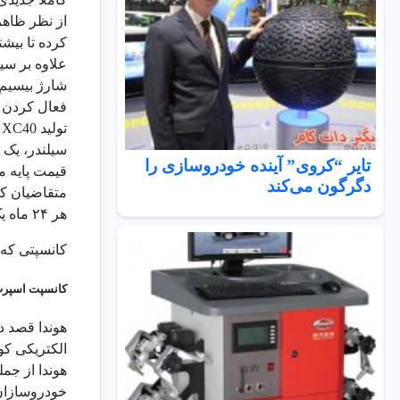
از نظر ظاهر
کرده تا بیشت
علاوه بر سی
فعال کردن ت
ت
سیلندر، یک 
تایر “کروی” آینده خودروسازی را
دگرگون می‌کند
هر ۲۴ ماه یک ماشین جدید به مشتری می‌دهد.
کانسپتی که قرار
کانسپت اسپرت 
هوندا قصد د
الکتریکی ک
هوندا از جم
خودروسازان 