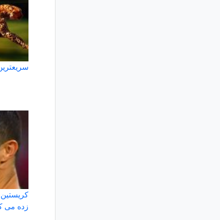
سریعترین
کریستین ر
زده می کن