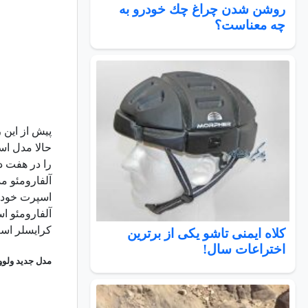
روشن شدن چراغ چك خودرو به
چه معناست؟
پیش از این ر
را در هفت دقیقه و ۵۱ ثانیه و هفت دهم ثانیه یعنی هشت ثانیه سریع‌تر از پورشه دور بزند.
آلفارومئو مد
اسپرت خودرو
آلفارومئو ا
کرایسلر است
کلاه ایمنی تاشو یکی از برترین
اختراعات سال!
مدل جدید ولوو