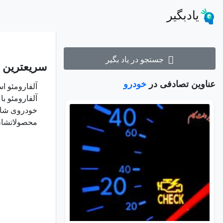
یادبگیر
جستجو در یاد بگیر
سریعترین 
عناوین تصادفی در
خودرو
آلفارومئو ا
خودروی شاسی
محصولاتشان 