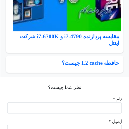
مقایسه پردازنده i7-4790 و i7-6700K شرکت
اینتل
حافظه L2 cache چيست؟
نظر شما چیست؟
نام *
ایمیل *