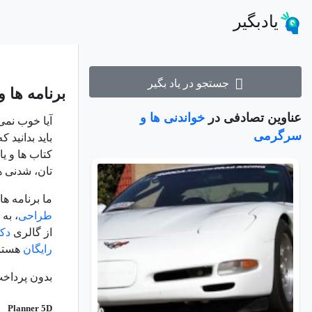
یادبگیر
جستجو در یاد بگیر
برنامه ها و
عناوین تصادفی در
خواندنی ها و
آیا خوب نمی
سرگرمی
باید بدانید 
کتاب ها و یا
تان، شدنی ه
ما برنامه ها
طراحی
، به 
از گالری
دک
رایگان
هستند
بدون پرداخ
Planner 5D