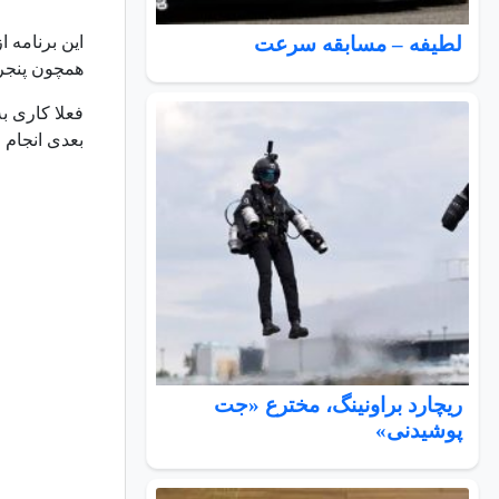
لطیفه – مسابقه سرعت
این برنامه ا
همچون پنجره
فعلا کاری ب
بعدی انجام 
ریچارد براونینگ، مخترع «جت
پوشیدنی»