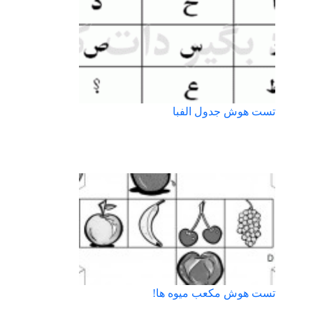
تست هوش جدول الفبا
تست هوش مکعب میوه ها!