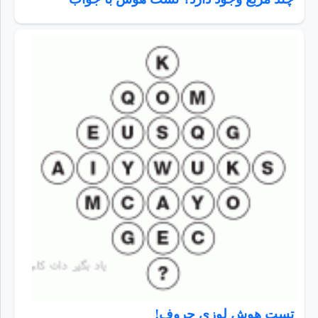
تست هوش لوزی حروف!