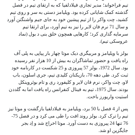
تیم فراخواند؛ مدیر تجاری فیلادلفیا که به ارتقای تیم در فصل
گذشته کمک شایانی کرده بود. ویلیامز دستی به سر و روی تیم
کشید، چت واکر را از تیم پیشین خود به جای جیم واشنگتن آورد
و سال 71 نرم فان لایر را نیز به تیم آورد، برای ارتقا تیم
سرمایه گذاری کرد؛ کارهایی همچون خلق بنی د بول (نماد
عروسکی تیم).
بولز با ویلیامز و مربیگری دیک موتا چهار بار پیاپی به پلی آف
راه یافت و حضور تماشاگران به بیش از 10 هزار نفر رسیده
بود. سال 1972، بولز 57 پیروزی و 25 شکست در کارنامه خود
ثبت کرد. طی دهه 70، بازیکنان کلیدی تیم، جری اسلون، باب
لاو، چت واکر، نرم فان لایر و کلیفورد ری و تام بوئروینکل
بودند. سال 1975، تیم به فینال کنفرانس راه یافت اما به گلددن
استیت واریورز باخت.
پس از 4 فصل با 50 برد، ویلیامز به فیلادلفیا بازگشت و موتا نیز
تیم را ترک کرد. بولز روند افت را طی می کرد و در فصل 75-
76 تنها 24 پیروزی به دست آورد. موتا اخراج شد و اِد بجر
جایگزین او شد.