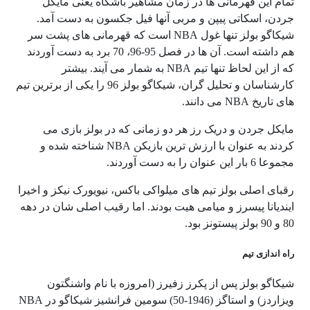
تمام این قهرمانی ها در زمان مشاهیر باشگاه یعنی مایکل
جردن، اسکاتی پیپن و مربی آنها فیل جکسون به دست آمد.
شیکاگو بولز تنها غول NBA است که قهرمانی های پشت سر
هم داشته است. آن ها در فصل 95-96، 70 برد به دست آوردند
که از این لحاظ تنها تیم NBA به شمار می آیند. بیشتر
کارشناسان و تحلیل گران، شیکاگو بولز 96 را یکی از برترین تیم
های تاریخ NBA می دانند.
مایکل جردن و دریک رز هر دو زمانی که در بولز بازی می
کردند به عنوان با ارزش ترین بازیکن NBA شناخته شده و
مجموعا 6 بار این عنوان را به دست آوردند.
رقبای اصلی بولز تیم های میلواکی باکس، نیویورک نیکز و اخیرا
ایندیانا پیسرز و میامی هیت بودند. اما رقیب اصلی شان در دهه
80 و 90 بولز پیستونز بود.
راه اندازی تیم
شیکاگو بولز پس از پکرز زفیرز (امروزه با نام واشنگتون
ویزاردز) و استاگز (1946-50) سومین فرانشیز شیکاگو در NBA